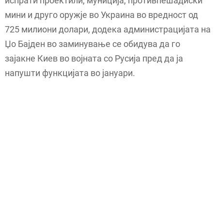
испрати проектили, муниција, противпешадиски
мини и друго оружје во Украина во вредност од
725 милиони долари, додека администрацијата на
Џо Бајден во заминување се обидува да го
зајакне Киев во војната со Русија пред да ја
напушти функцијата во јануари.