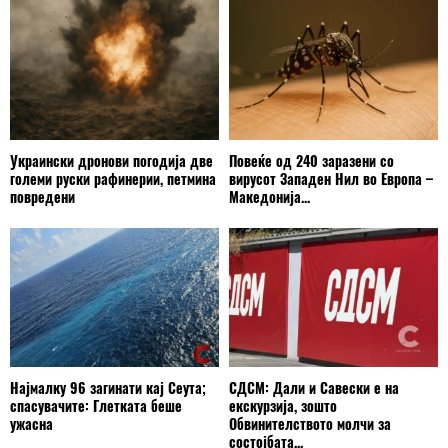
Украински дронови погодија две
Повеќе од 240 заразени со
големи руски рафинерии, петмина
вирусот Западен Нил во Европа –
повредени
Македонија...
Најмалку 96 загинати кај Сеута;
СДСМ: Дали и Савески е на
спасувачите: Глетката беше
екскурзија, зошто
ужасна
Обвинителството молчи за
состојбата...