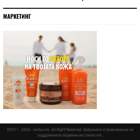
МАРКЕТИНГ
©2011 - 2026 - centar.mk. All Right Reserved. Забрането е превземање на
соддржините објавени на Centar.mk.