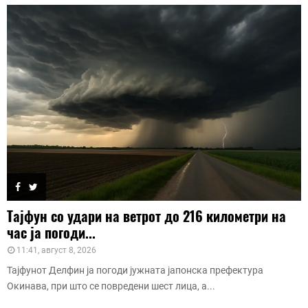
Тајфун со удари на ветрот до 216 километри на
час ја погоди...
11:41, август 8, 2026
Тајфунот Делфин ја погоди јужната јапонска префектура
Окинава, при што се повредени шест лица, а...