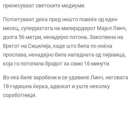
пренесуваат светските медиуми.
Потсетуваат дека пред нешто повеќе од еден
месец, суперјахтата на милијардерот Мајкл Линч,
долга 56 метри, ненадејно потона. Закотвена на
брегот на Сицилија, каде што била по ноќна
прослава, ненадејно била нападната од пијавица,
која го потопила бродот за само 16 минути.
Во неа биле заробени и се удавиле Линч, неговата
18-годишна ќерка, адвокат и уште неколку
соработници.