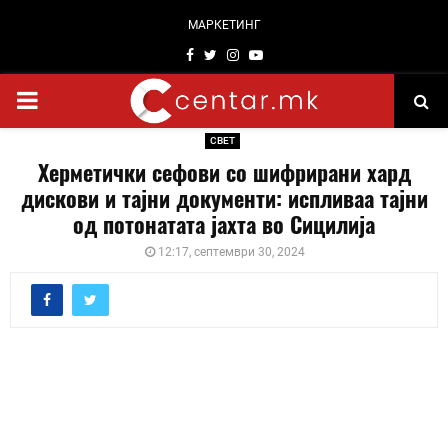
МАРКЕТИНГ
Facebook
Twitter
Instagram
Youtube
PRIMARY
СВЕТ
MENU
Херметички сефови со шифрирани хард
дискови и тајни документи: испливаа тајни
од потонатата јахта во Сицилија
12:17, септември 30, 2024