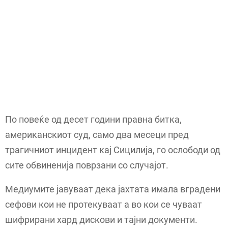
По повеќе од десет години правна битка,
американскиот суд, само два месеци пред
трагичниот инцидент кај Сицилија, го ослободи од
сите обвиненија поврзани со случајот.
Медиумите јавуваат дека јахтата имала вградени
сефови кои не протекуваат а во кои се чуваат
шифрирани хард дискови и тајни документи.