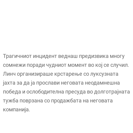
Трагичниот инцидент веднаш предизвика многу
сомнежи поради чудниот момент во кој се случил.
Линч организираше крстарење со луксузната
јахта за да ја прослави неговата неодамнешна
победа и ослободителна пресуда во долготрајната
тужба поврзана со продажбата на неговата
компанија.