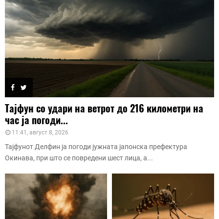
Тајфун со удари на ветрот до 216 километри на
час ја погоди...
11:41, август 8, 2026
Тајфунот Делфин ја погоди јужната јапонска префектура
Окинава, при што се повредени шест лица, а...