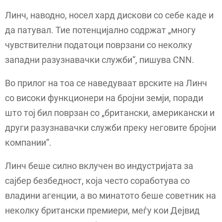
Линч, наводно, носел хард дискови со себе каде и
да патувал. Тие потенцијално содржат „многу
чувствителни податоци поврзани со неколку
западни разузнавачки служби“, пишува CNN.
Во прилог на тоа се наведуваат врските на Линч
со високи функционери на бројни земји, поради
што тој бил поврзан со „британски, американски и
други разузнавачки служби преку неговите бројни
компании“.
Линч беше силно вклучен во индустријата за
сајбер безбедност, која често соработува со
владини агенции, а во минатото беше советник на
неколку британски премиери, меѓу кои Дејвид