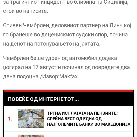
за трагичниот инцидент во близина на Сицилија,
стои во написите.
Стивен Чембрлен, деловниот партнер на Линч кој
го бранеше во деценискиот судски спор, почина
на денот на потонувањето на јахтата.
Чембрлен беше удрен од автомобил додека
џогирал на 17 август и починал од повредите два
дена подоцна./Извор:Makfax
ПОВЕЌЕ ОД ИНТЕРНЕТОТ...
ТРГНА ИСПЛАТАТА НА ПЕНЗИИТЕ:
1.
СРЕЌНА ВЕСТ ОД ЕДНА ОД
НАЈГОЛЕМИТЕ БАНКИ ВО МАКЕДОНИЈА