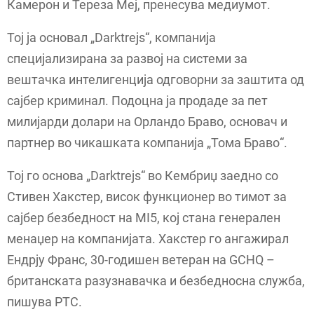
Камерон и Тереза ​​Меј, пренесува медиумот.
Тој ја основал „Darktrejs“, компанија
специјализирана за развој на системи за
вештачка интелигенција одговорни за заштита од
сајбер криминал. Подоцна ја продаде за пет
милијарди долари на Орландо Браво, основач и
партнер во чикашката компанија „Тома Браво“.
Тој го основа „Darktrejs“ во Кембриџ заедно со
Стивен Хакстер, висок функционер во тимот за
сајбер безбедност на MI5, кој стана генерален
менаџер на компанијата. Хакстер го ангажирал
Ендрју Франс, 30-годишен ветеран на GCHQ –
британската разузнавачка и безбедносна служба,
пишува РТС.