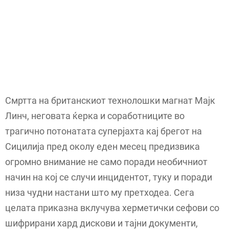
Смртта на британскиот технолошки магнат Мајк
Линч, неговата ќерка и соработниците во
трагично потонатата суперјахта кај брегот на
Сицилија пред околу еден месец предизвика
огромно внимание не само поради необичниот
начин на кој се случи инцидентот, туку и поради
низа чудни настани што му претходеа. Сега
целата приказна вклучува херметички сефови со
шифрирани хард дискови и тајни документи,