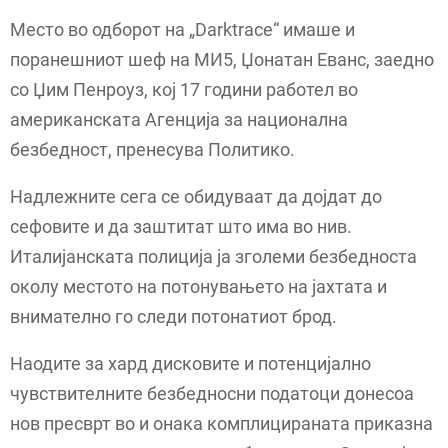
Место во одборот на „Darktrace“ имаше и
поранешниот шеф на МИ5, Џонатан Еванс, заедно
со Џим Пенроуз, кој 17 години работел во
американската Агенција за национална
безбедност, пренесува Политико.
Надлежните сега се обидуваат да дојдат до
сефовите и да заштитат што има во нив.
Италијанската полиција ја зголеми безбедноста
околу местото на потонувањето на јахтата и
внимателно го следи потонатиот брод.
Наодите за хард дисковите и потенцијално
чувствителните безбедносни податоци донесоа
нов пресврт во и онака комплицираната приказна