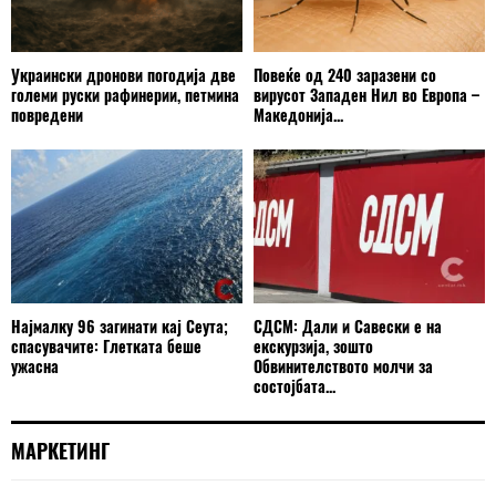
Украински дронови погодија две
Повеќе од 240 заразени со
големи руски рафинерии, петмина
вирусот Западен Нил во Европа –
повредени
Македонија...
Најмалку 96 загинати кај Сеута;
СДСМ: Дали и Савески е на
спасувачите: Глетката беше
екскурзија, зошто
ужасна
Обвинителството молчи за
состојбата...
МАРКЕТИНГ