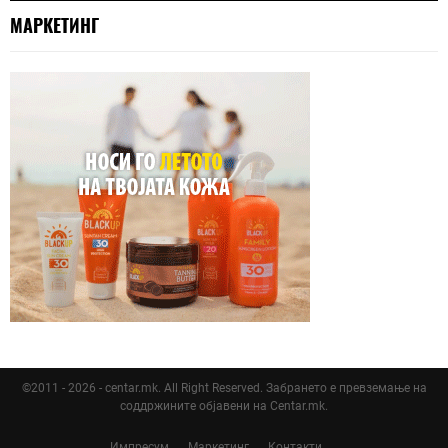
МАРКЕТИНГ
©2011 - 2026 - centar.mk. All Right Reserved. Забрането е превземање на
соддржините објавени на Centar.mk.
Импресум
Маркетинг
Контакти