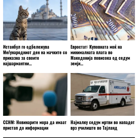
Истанбул го одбележува
Евростат: Куповната моќ на
Меѓународниот ден на мачките со
минималната плата во
приказна за своите
Македонија повисока од седум
најшармантни...
земји...
ССНМ: Новинарите мора да имаат
Најмалку седум мртви во нападот
пристап до информации
врз училиште во Тајланд