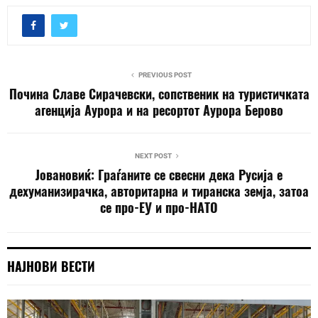
PREVIOUS POST
Почина Славе Сирачевски, сопственик на туристичката
агенција Аурора и на ресортот Аурора Берово
NEXT POST
Јовановиќ: Граѓаните се свесни дека Русија е
дехуманизирачка, авторитарна и тиранска земја, затоа
се про-ЕУ и про-НАТО
НАЈНОВИ ВЕСТИ