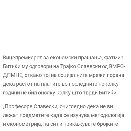
Вицепремиерот за економски прашања, Фатмир
Битиќи му одговори на Трајко Славески од ВМРО-
ДПМНЕ, откако тој на социјалните мрежи порача
дека растот на платите во последните неколку
години не бил онолку колку што тврди Битиќи.
„Професоре Славески, очигледно дека не ви
лежат предметите каде се изучува методологија
и економетрија, па си ги прикажувате бројките