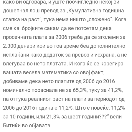
како ви одговара, и уште поочигледно некој ви
дошепнал лош превод за „Кумулативна годишна
стапка на раст“, тука нема ништо „сложено“. Кога
сме кај бројките сакам да ве потсетам дека
просечната плата за 2006 треба да се зголеми за
2.300 денари кои во тоа време беа дополнително
исплаќани како додаток за превоз и исхрана, а не
влегуваа во нето платата. И кога ќе се корегира
вашата весела математика со овој факт,
добиваме дека нето платите од 2006 до 2016
номинално пораснале не за 65,3%, туку за 41,2%,
па оттука реалниот раст на плати за периодот од
2006 до 2016 година е 11,2%. Што е повеќе, 11,2%
за 10 години, или 21,3% за шест години???“ вели
Битиќи во објавата.