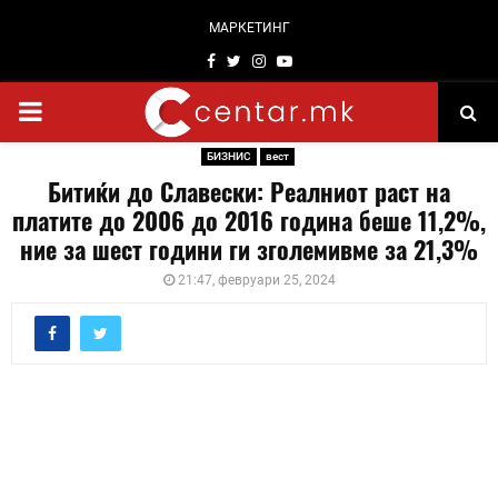
МАРКЕТИНГ
Facebook
Twitter
Instagram
Youtube
PRIMARY
БИЗНИС
вест
MENU
Битиќи до Славески: Реалниот раст на
платите до 2006 до 2016 година беше 11,2%,
ние за шест години ги зголемивме за 21,3%
21:47, февруари 25, 2024