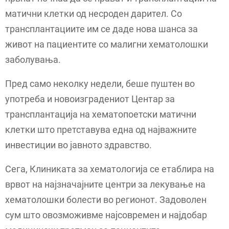
матични клетки од несроден дарител. Со
трансплантациите им се даде нова шанса за
живот на пациентите со малигни хематолошки
заболувања.
Пред само неколку недели, беше пуштен во
употреба и новоизградениот Центар за
трансплантација на хематопоетски матични
клетки што претставува една од најважните
инвестиции во јавното здравство.
Сега, Клиниката за хематологија се етаблира на
врвот на најзначајните центри за лекување на
хематолошки болести во регионот. Задоволен
сум што овозможивме најсовремен и најдобар