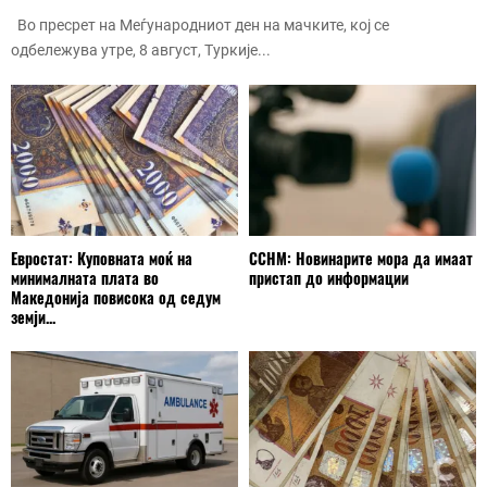
Во пресрет на Меѓународниот ден на мачките, кој се
одбележува утре, 8 август, Туркије...
Евростат: Куповната моќ на
ССНМ: Новинарите мора да имаат
минималната плата во
пристап до информации
Македонија повисока од седум
земји...