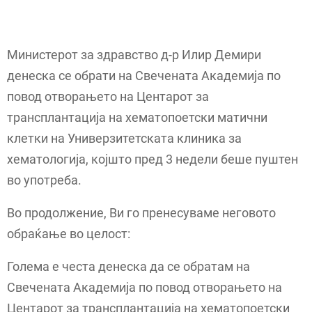
Министерот за здравство д-р Илир Демири
денеска се обрати на Свечената Академија по
повод отворањето на Центарот за
трансплантација на хематопоетски матични
клетки на Универзитетската клиника за
хематологија, којшто пред 3 недели беше пуштен
во употреба.
Во продолжение, Ви го пренесуваме неговото
обраќање во целост:
Голема е честа денеска да се обратам на
Свечената Академија по повод отворањето на
Центарот за трансплантација на хематопоетски