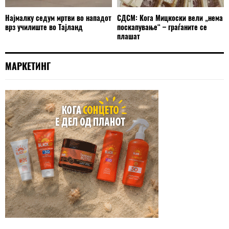
Најмалку седум мртви во нападот
СДСМ: Кога Мицкоски вели „нема
врз училиште во Тајланд
поскапување“ – граѓаните се
плашат
МАРКЕТИНГ