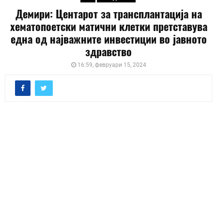
Демири: Центарот за трансплантација на
хематопоетски матични клетки претставува
една од најважните инвестиции во јавното
здравство
16:59, февруари 15, 2024