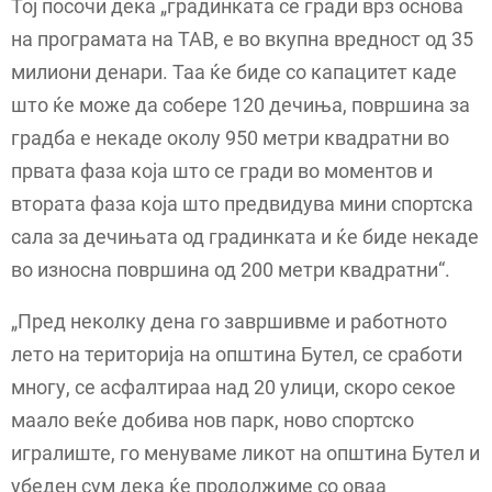
Тој посочи дека „градинката се гради врз основа
на програмата на ТАВ, е во вкупна вредност од 35
милиони денари. Таа ќе биде со капацитет каде
што ќе може да собере 120 дечиња, површина за
градба е некаде околу 950 метри квадратни во
првата фаза која што се гради во моментов и
втората фаза која што предвидува мини спортска
сала за дечињата од градинката и ќе биде некаде
во износна површина од 200 метри квадратни“.
„Пред неколку дена го завршивме и работното
лето на територија на општина Бутел, се сработи
многу, се асфалтираа над 20 улици, скоро секое
маало веќе добива нов парк, ново спортско
игралиште, го менуваме ликот на општина Бутел и
убеден сум дека ќе продолжиме со оваа