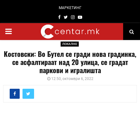
МАРКЕТИНГ
Facebook
Twitter
Instagram
Youtube
PRIMARY
ЛОКАЛНО
MENU
Костовски: Во Бутел се гради нова градинка,
се асфалтираат над 20 улица, се градат
паркови и игралишта
12:50, октомври 6, 2022