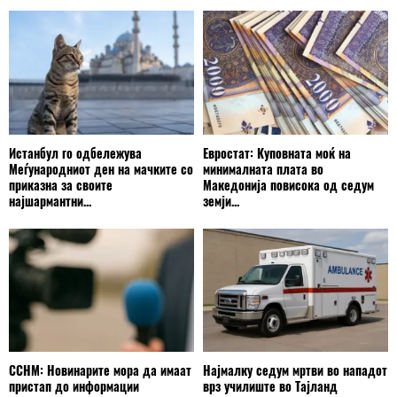
Истанбул го одбележува
Евростат: Куповната моќ на
Меѓународниот ден на мачките со
минималната плата во
приказна за своите
Македонија повисока од седум
најшармантни...
земји...
ССНМ: Новинарите мора да имаат
Најмалку седум мртви во нападот
пристап до информации
врз училиште во Тајланд