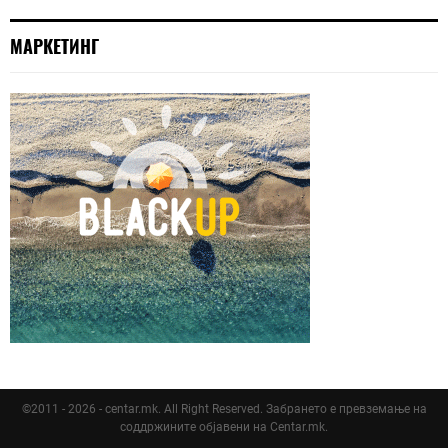
МАРКЕТИНГ
©2011 - 2026 - centar.mk. All Right Reserved. Забрането е превземање на
соддржините објавени на Centar.mk.