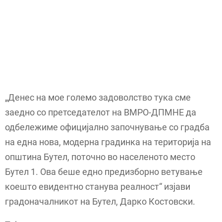
„Денес на мое големо задоволство тука сме
заедно со претседателот на ВМРО-ДПМНЕ да
одбележиме официјално започнување со градба
на една нова, модерна градинка на територија на
општина Бутел, поточно во населеното место
Бутел 1. Ова беше едно предизборно ветување
коешто евидентно станува реалност“ изјави
градоначалникот на Бутел, Дарко Костовски.