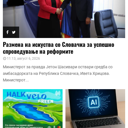
Размена на искуства со Словачка за успешно
спроведување на реформите
11:13, август 6, 2026
Министерот за правда Јетон Шасивари оствари средба со
амбасадорката на Република Словачка, Ивета Хрицова.
Министерот...