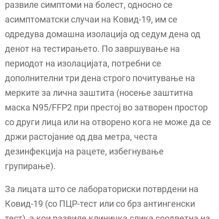
развиле симптоми на болест, односно се
асимптоматски случаи на Ковид-19, им се
одредува домашна изолација од седум дена од
денот на тестирањето. По завршување на
периодот на изолацијата, потребни се
дополнителни три дена строго почитување на
мерките за лична заштита (носење заштитна
маска N95/FFP2 при престој во затворен простор
со други лица или на отворено кога не може да се
држи растојание од два метра, честа
дезинфекција на рацете, избегнување
групирање).
За лицата што се лабораториски потврдени на
Ковид-19 (со ПЦР-тест или со брз антингенски
тест), а кои развиле клиничка слика соодветна на