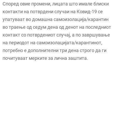
Според овие промени, лицата што имале блиски
контакти на потврдени случаи на Ковид-19 се
упатуваат во домашна самоизолација/карантин
во траење од седум дена од денот на последниот
контакт со потврдениот случај, а по завршување
на периодот на самоизолацијата/карантинот,
потребно е дополнителни три дена строго да ги
почитуваат мерките за лична заштита.