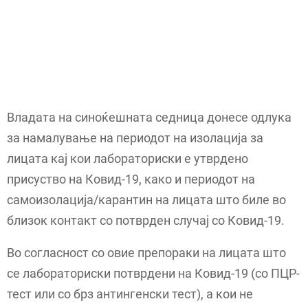
Владата на синоќешната седница донесе одлука
за намалување на периодот на изолација за
лицата кај кои лабораториски е утврдено
присуство на Ковид-19, како и периодот на
самоизолација/карантин на лицата што биле во
близок контакт со потврден случај со Ковид-19.
Во согласност со овие препораки на лицата што
се лабораториски потврдени на Ковид-19 (со ПЦР-
тест или со брз антингенски тест), а кои не