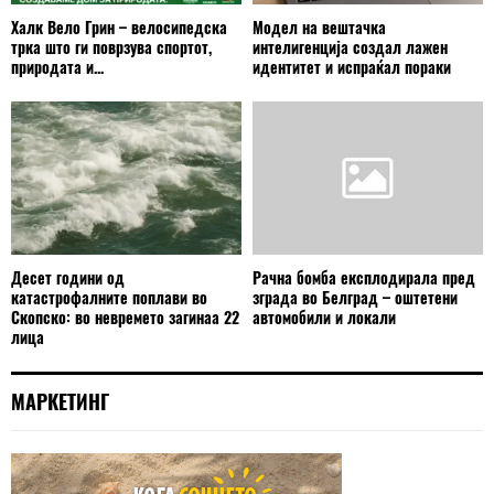
Халк Вело Грин – велосипедска
Модел на вештачка
трка што ги поврзува спортот,
интелигенција создал лажен
природата и...
идентитет и испраќал пораки
Десет години од
Рачна бомба експлодирала пред
катастрофалните поплави во
зграда во Белград – оштетени
Скопско: во невремето загинаа 22
автомобили и локали
лица
МАРКЕТИНГ