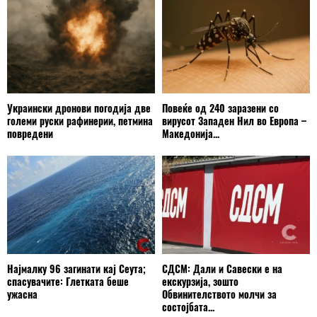
Украински дронови погодија две
Повеќе од 240 заразени со
големи руски рафинерии, петмина
вирусот Западен Нил во Европа –
повредени
Македонија...
Најмалку 96 загинати кај Сеута;
СДСМ: Дали и Савески е на
спасувачите: Глетката беше
екскурзија, зошто
ужасна
Обвинителството молчи за
состојбата...