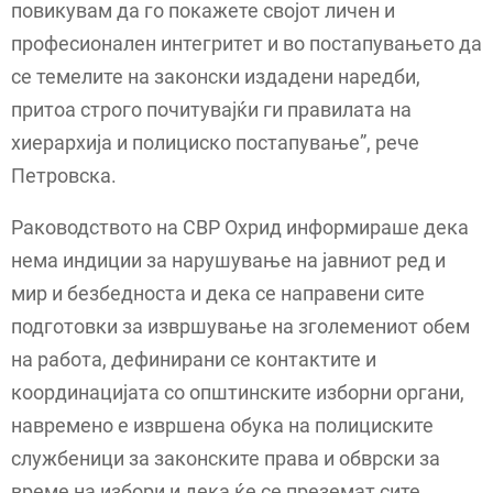
повикувам да го покажете својот личен и
професионален интегритет и во постапувањето да
се темелите на законски издадени наредби,
притоа строго почитувајќи ги правилата на
хиерархија и полициско постапување”, рече
Петровска.
Раководството на СВР Охрид информираше дека
нема индиции за нарушување на јавниот ред и
мир и безбедноста и дека се направени сите
подготовки за извршување на зголемениот обем
на работа, дефинирани се контактите и
координацијата со општинските изборни органи,
навремено е извршена обука на полициските
службеници за законските права и обврски за
време на избори и дека ќе се преземат сите