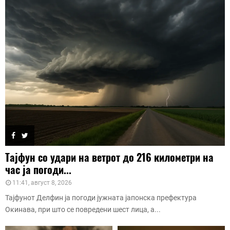
Тајфун со удари на ветрот до 216 километри на
час ја погоди...
11:41, август 8, 2026
Тајфунот Делфин ја погоди јужната јапонска префектура
Окинава, при што се повредени шест лица, а...