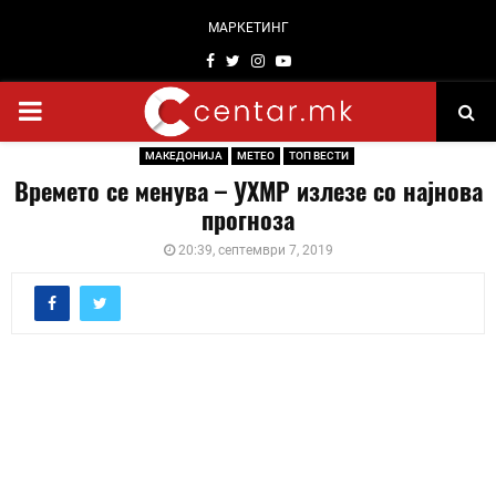
МАРКЕТИНГ
Facebook
Twitter
Instagram
Youtube
PRIMARY
МАКЕДОНИЈА
МЕТЕО
ТОП ВЕСТИ
MENU
Времето се менува – УХМР излезе со најнова
прогноза
20:39, септември 7, 2019