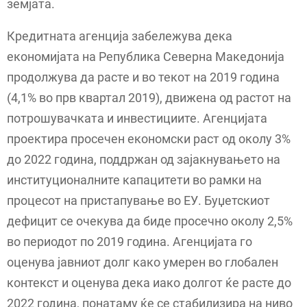
земјата.
Кредитната агенција забележува дека
економијата на Република Северна Македонија
продолжува да расте и во текот на 2019 година
(4,1% во прв квартал 2019), движена од растот на
потрошувачката и инвестициите. Агенцијата
проектира просечeн економски раст од околу 3%
до 2022 година, поддржан од зајакнувањето на
институционалните капацитети во рамки на
процесот на пристапување во ЕУ. Буџетскиот
дефицит се очекува да биде просечно околу 2,5%
во периодот по 2019 година. Агенцијата го
оценува јавниот долг како умерен во глобален
контекст и оценува дека иако долгот ќе расте до
2022 година, понатаму ќе се стабилизира на ниво