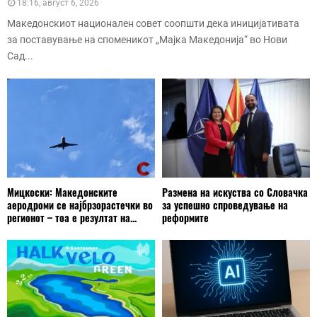
18:16, август 6, 2026
Македонскиот национален совет соопшти дека иницијативата
за поставување на споменикот „Мајка Македонија“ во Нови
Сад...
Мицкоски: Македонските
Размена на искуства со Словачка
аеродроми се најбрзорастечки во
за успешно спроведување на
регионот – тоа е резултат на...
реформите