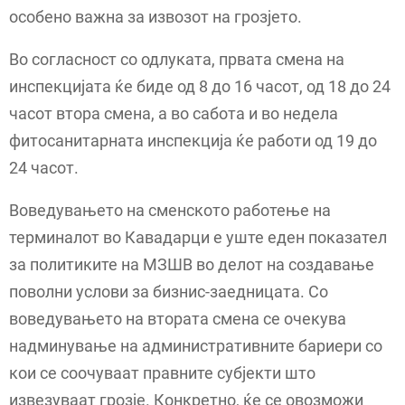
особено важна за извозот на грозјето.
Во согласност со одлуката, првата смена на
инспекцијата ќе биде од 8 до 16 часот, од 18 до 24
часот втора смена, а во сабота и во недела
фитосанитарната инспекција ќе работи од 19 до
24 часот.
Воведувањето на сменското работење на
терминалот во Кавадарци е уште еден показател
за политиките на МЗШВ во делот на создавање
поволни услови за бизнис-заедницата. Со
воведувањето на втората смена се очекува
надминување на административните бариери со
кои се соочуваат правните субјекти што
извезуваат грозје. Конкретно, ќе се овозможи