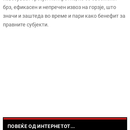
брз, ефикасен и непречен извоз на горзје, што
значи и заштеда во време и пари како бенефит за
правните субјекти.
ПОВЕЌЕ ОД ИНТЕРНЕТОТ...