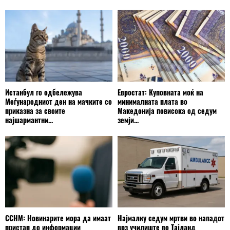
Истанбул го одбележува
Евростат: Куповната моќ на
Меѓународниот ден на мачките со
минималната плата во
приказна за своите
Македонија повисока од седум
најшармантни...
земји...
ССНМ: Новинарите мора да имаат
Најмалку седум мртви во нападот
пристап до информации
врз училиште во Тајланд