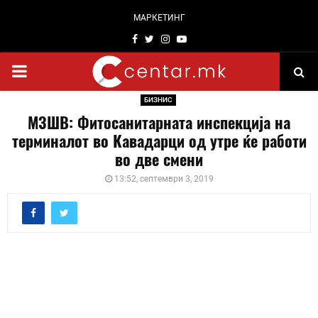
МАРКЕТИНГ
Facebook
Twitter
Instagram
Youtube
PRIMARY
БИЗНИС
MENU
МЗШВ: Фитосанитарната инспекција на
терминалот во Кавадарци од утре ќе работи
во две смени
13:52, септември 3, 2019