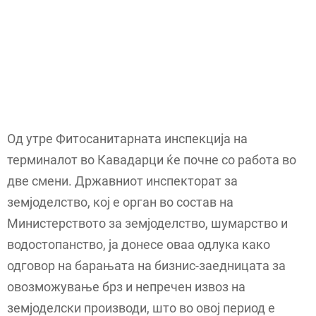
Од утре Фитосанитарната инспекција на
терминалот во Кавадарци ќе почне со работа во
две смени. Државниот инспекторат за
земјоделство, кој е орган во состав на
Министерството за земјоделство, шумарство и
водостопанство, ја донесе оваа одлука како
одговор на барањата на бизнис-заедницата за
овозможување брз и непречен извоз на
земјоделски производи, што во овој период е