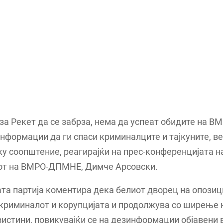
за Рекет да се забрза, нема да успеат обидите на
нформации да ги спаси криминалците и тајкуните, ве
 соопштение, реагирајќи на прес-конференцијата н
от на ВМРО-ДПМНЕ, Димче Арсовски.
та партија коментира дека белиот дворец на опозиц
 криминалот и корупцијата и продолжува со ширење 
вистини, повикувајќи се на дезинформации објавени 