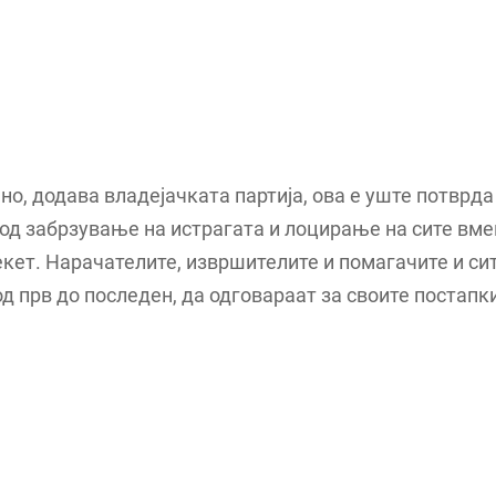
о, додава владејачката партија, ова е уште потврда
од забрзување на истрагата и лоцирање на сите вм
екет. Нарачателите, извршителите и помагачите и си
д прв до последен, да одговараат за своите постапк