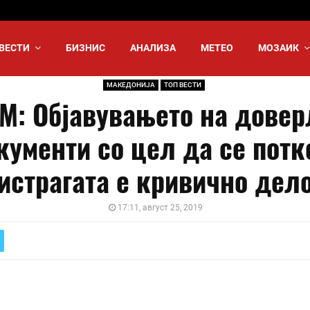
ВЕСТИ
БИЗНИС
АНАЛИЗА
МЕТЕО
МОЗАИК
МАКЕДОНИЈА
ТОП ВЕСТИ
М: Објавувањето на довер
кументи со цел да се потк
истрагата е кривично дел
17:11, август 25, 2019