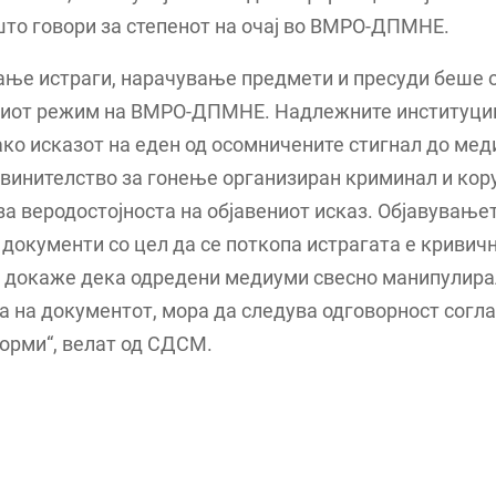
то говори за степенот на очај во ВМРО-ДПМНЕ.
ање истраги, нарачување предмети и пресуди беше 
иот режим на ВМРО-ДПМНЕ. Надлежните институци
ако исказот на еден од осомничените стигнал до мед
винителство за гонење организиран криминал и кор
 за веродостојноста на објавениот исказ. Објавување
документи со цел да се поткопа истрагата е кривичн
е докаже дека одредени медиуми свесно манипулира
 на документот, мора да следува одговорност согл
орми“, велат од СДСМ.