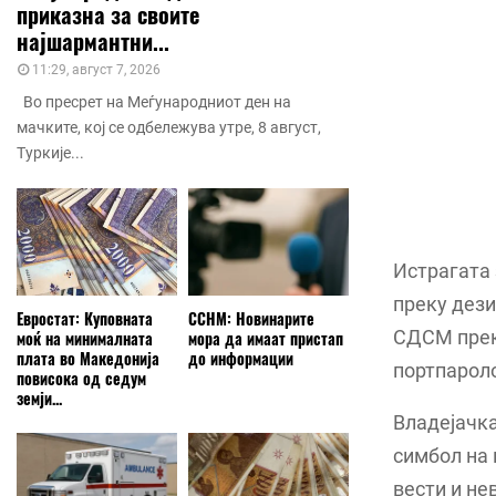
приказна за своите
најшармантни...
11:29, август 7, 2026
Во пресрет на Меѓународниот ден на
мачките, кој се одбележува утре, 8 август,
Туркије...
Истрагата 
преку дези
Евростат: Куповната
ССНМ: Новинарите
СДСМ преку
моќ на минималната
мора да имаат пристап
плата во Македонија
до информации
портпарол
повисока од седум
земји...
Владејачка
симбол на
вести и не