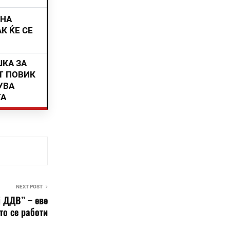
ИНА
К ЌЕ СЕ
ШКА ЗА
Т ПОВИК
УВА
ТА
NEXT POST
ј ДДВ” – еве
то се работи