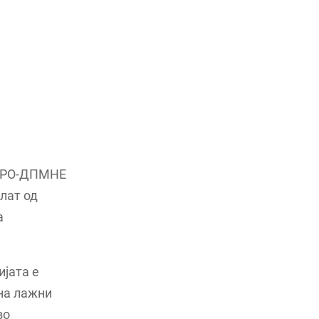
 ВМРО-ДПМНЕ
лат од
а
ијата е
на лажни
во