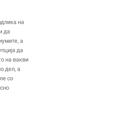
одлика на
и да
иумите, а
упција да
то на вакви
о дел, а
ле со
асно