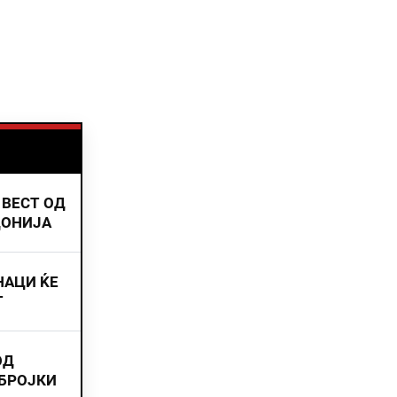
 ВЕСТ ОД
ДОНИЈА
НАЦИ ЌЕ
Т
ОД
 БРОЈКИ