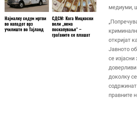
медиуми, ш
Најмалку седум мртви
СДСМ: Кога Мицкоски
„Попречув
во нападот врз
вели „нема
училиште во Тајланд
поскапување“ –
криминалн
граѓаните се плашат
откријат к
Јавното об
се изјасни
доверливи 
доколку с
содржината
правните н