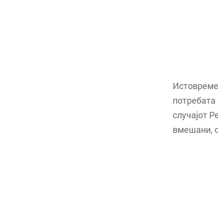
Истовремен
потребата 
случајот Р
вмешани, о