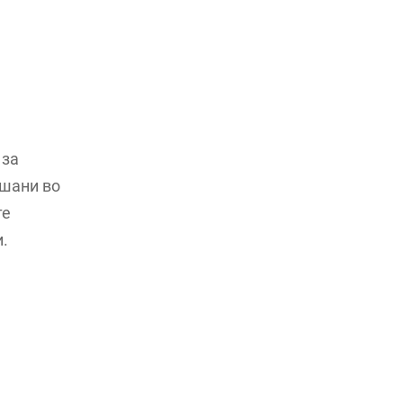
 за
ешани во
те
и.