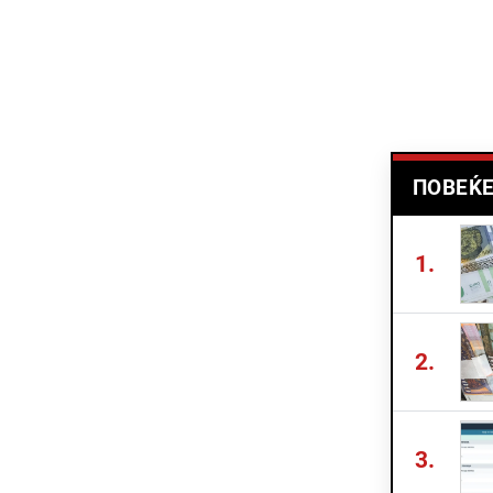
ПОВЕЌЕ
1.
2.
3.