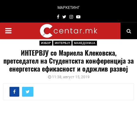
МАРКЕТИНГ
Facebook
Twitter
Instagram
Youtube
PRIMARY
ИЗБОР
ИНТЕРВЈУ
МАКЕДОНИЈА
MENU
ИНТЕРВЈУ со Мариела Клековска,
претседател на Студентскта конференција за
енергетска ефикасност и одржлив развој
11:38, август 15, 2019