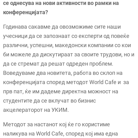
се однесува на нови активности во рамки на
конференцијата?
Годинава сакавме да овозможиме сите наши
учесници да се запознаат со експерти од повеќе
различни, успешни, македонски компании со кои
би можеле да дискутираат за своите трудови, но и
да се стремат да решат одреден проблем.
Воведуваме два новитета, работа во склоп на
конференцијата според методот World Cafе и за
прв пат, ќе им дадеме директна можност на
студентите да се вклучат во бизнис
акцелераторот на УКИМ.
Методот за настанот кој ќе го користиме
наликува на World Cafe, според кој има една