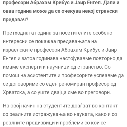
професори Абрахам Крибус и Јаир Енгел. Дали и
оваа година може да се очекува некој странски
предавач?
Претходната година за посетителите особено
интересни се покажаа предавањата на
израелските професори Абрахам Крибус и Јаир
Енгел и затоа годинава настојувавме повторно да
имаме експерти и научници од странство. Со
помош на асистентите и професорите успеавме да
се договориме со еден реномиран професор од
Хрватска, а со уште двајца сме во преговори.
На овој начин на студентите доаѓаат во контакт
со реалните истражувања во науката, како и со
реалните предизвици и проблеми со кои се