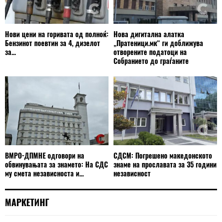
Нови цени на горивата од полноќ:
Нова дигитална алатка
Бензинот поевтин за 4, дизелот
„Пратеници.мк“ ги доближува
за...
отворените податоци на
Собранието до граѓаните
ВМРО-ДПМНЕ одговори на
СДСМ: Погрешено македонското
обвинувањата за знамето: На СДС
знаме на прославата за 35 години
му смета независноста и...
независност
МАРКЕТИНГ