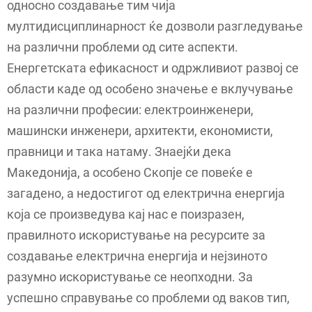
односно создавање тим чија
мултидисциплинарност ќе дозволи разгледување
на различни проблеми од сите аспекти.
Енергетската ефикасност и одржливиот развој се
области каде од особено значење е вклучување
на различни професии: електроинженери,
машински инженери, архитекти, економисти,
правници и така натаму. Знаејќи дека
Македонија, а особено Скопје се повеќе е
загадено, а недостигот од електрична енергија
која се произведува кај нас е поизразен,
правилното искористување на ресурсите за
создавање електрична енергија и нејзиното
разумно искористување се неопходни. За
успешно справување со проблеми од ваков тип,