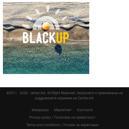
©2011 - 2026 - centar.mk. All Right Reserved. Забрането е превземање на
соддржините објавени на Centar.mk.
Импресум
Маркетинг
Контакти
Privacy policy / Политика на приватност
Terms and conditions / Услови за користење