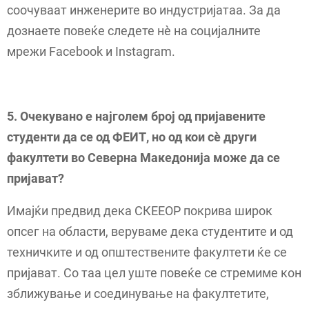
соочуваат инженерите во индустријатаа. За да
дознаете повеќе следете нè на социјалните
мрежи Facebook и Instagram.
5. Очекувано е најголем број од пријавените
студенти да се од ФЕИТ, но од кои сè други
факултети во Северна Македонија може да се
пријават?
Имајќи предвид дека СКЕЕОР покрива широк
опсег на области, веруваме дека студентите и од
техничките и од општествените факултети ќе се
пријават. Со таа цел уште повеќе се стремиме кон
зближување и соединување на факултетите,