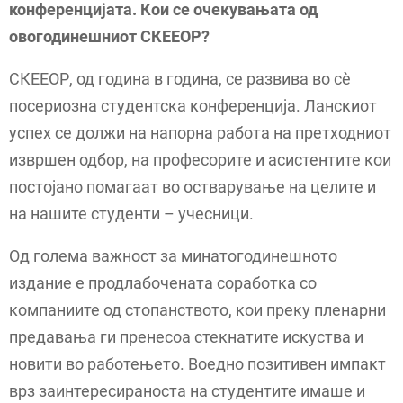
конференцијата. Кои се очекувањата од
овогодинешниот СКЕЕОР?
СКЕЕОР, од година в година, се развива во сè
посериозна студентска конференција. Ланскиот
успех се должи на напорна работа на претходниот
извршен одбор, на професорите и асистентите кои
постојано помагаат во остварување на целите и
на нашите студенти – учесници.
Од голема важност за минатогодинешното
издание е продлабочената соработка со
компаниите од стопанството, кои преку пленарни
предавања ги пренесоа стекнатите искуства и
новити во работењето. Воедно позитивен импакт
врз заинтересираноста на студентите имаше и