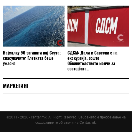
Најмалку 96 загинати кај Сеута;
СДСМ: Дали и Савески е на
спасувачите: Глетката беше
екскурзија, зошто
ужасна
Обвинителството молчи за
состојбата...
МАРКЕТИНГ
©2011 - 2026 - centar.mk. All Right Reserved. Забрането е превземање на
соддржините објавени на Centar.mk.