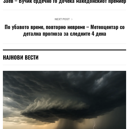
Заев – Вучиќ срдечно го дочека македонскиот премиер
NEXT POST
По убавото време, повторно невреме – Метеоцентар со
детална прогноза за следните 4 дена
НАЈНОВИ ВЕСТИ