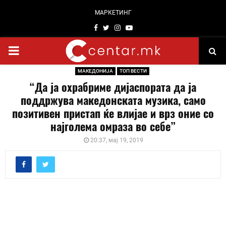
МАРКЕТИНГ
Facebook
Twitter
Instagram
Youtube
PRIMARY
МАКЕДОНИЈА
ТОП ВЕСТИ
MENU
“Да ја охрабриме дијаспората да ја
поддржува македонската музика, само
позитивен пристап ќе влијае и врз оние со
најголема омраза во себе”
20:37, мај 19, 2019