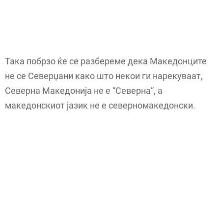
Така побрзо ќе се разбереме дека Македонците
не се Северџани како што некои ги нарекуваат,
Северна Македонија не е “Северна”, а
македонскиот јазик не е северномакедонски.