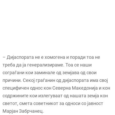
– Дијаспората не е хомогена и поради тоа не
треба да ја генерализираме. Тоа се наши
сограѓани кои заминале од земјава од свои
причини. Секој граѓанин од дијаспората има свој
специфичен однос кон Северна Македонија и кон
содржините кои излегуваат од нашата земја кон
светот, смета советникот за односи со јавност
Марјан Забрчанец.