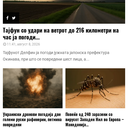
Тајфун со удари на ветрот до 216 километри на
час ја погоди...
11:41, август 8, 2026
Тајфунот Делфин ја погоди јужната јапонска префектура
Окинава, при што се повредени шест лица, а...
Украински дронови погодија две
Повеќе од 240 заразени со
големи руски рафинерии, петмина
вирусот Западен Нил во Европа –
повредени
Македонија...