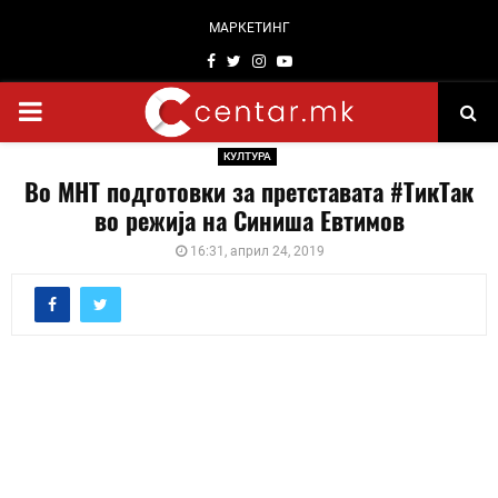
МАРКЕТИНГ
Facebook
Twitter
Instagram
Youtube
PRIMARY
КУЛТУРА
MENU
Во МНТ подготовки за претставата #ТикTак
во режија на Синиша Евтимов
16:31, април 24, 2019