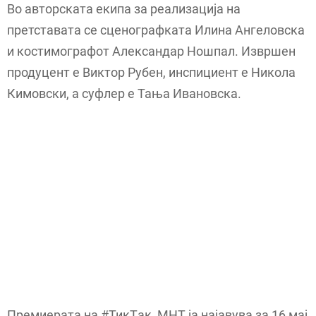
Во авторската екипа за реализација на
претставата се сценографката Илина Ангеловска
и костимографот Александар Ношпал. Извршен
продуцент е Виктор Рубен, инспициент е Никола
Кимовски, а суфлер е Тања Ивановска.
Премиерата на #ТикTак, МНТ ја најавува за 16 мај