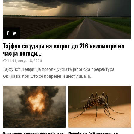
Тајфун со удари на ветрот до 216 километри на
час ја погоди...
11:41, август 8, 2026
Тајфунот Делфин ја погоди јужната јапонска префектура
Окинава, при што се повредени шест лица, а...
Украински дронови погодија две
Повеќе од 240 заразени со