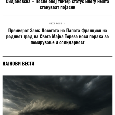
Силјановска – После овој твитер статус многу нешта
стануваат појасни
NEXT POST
Премиерот Заев: Посетата на Папата Франциск на
родниот град на Света Мајка Тереза носи порака за
помирување и солидарност
НАЈНОВИ ВЕСТИ