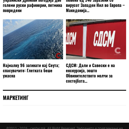
големи руски рафинерии, петмина
вирусот Западен Нил во Европа –
повредени
Македонија...
Најмалку 96 загинати кај Сеута;
СДСМ: Дали и Савески е на
спасувачите: Глетката беше
екскурзија, зошто
ужасна
Обвинителството молчи за
состојбата...
МАРКЕТИНГ
©2011 - 2026 - centar.mk. All Right Reserved. Забрането е превземање на