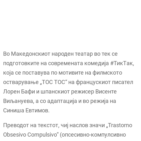
Во Македонскиот народен театар во тек се
подготовките на современата комедија #ТикTак,
која се поставува по мотивите на филмското
остварување „TOC TOC“ на францускиот писател
Лорен Бафи и шпанскиот режисер Висенте
Виљануева, а со адаптација и во режија на
Синиша Евтимов.
Преводот на текстот, чиј наслов значи „Trastorno
Obsesivo Compulsivo“ (опсесивно-компулсивно