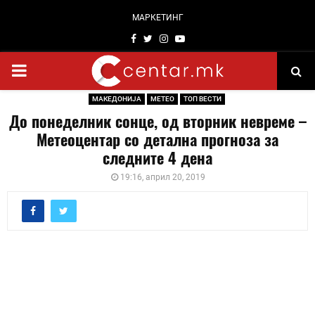
МАРКЕТИНГ
Facebook
Twitter
Instagram
Youtube
PRIMARY
МАКЕДОНИЈА
МЕТЕО
ТОП ВЕСТИ
MENU
До понеделник сонце, од вторник невреме –
Метеоцентар со детална прогноза за
следните 4 дена
19:16, април 20, 2019