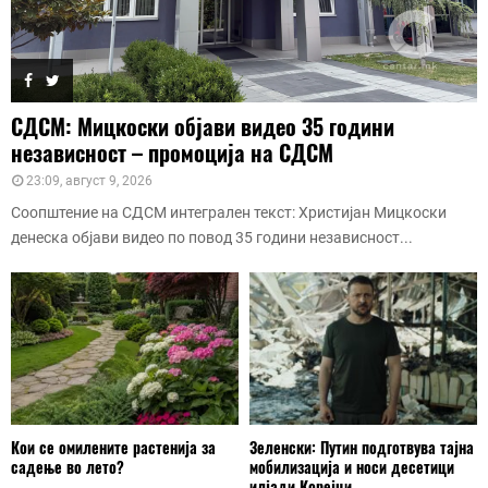
СДСМ: Мицкоски објави видео 35 години
независност – промоција на СДСМ
23:09, август 9, 2026
Соопштение на СДСМ интегрален текст: Христијан Мицкоски
денеска објави видео по повод 35 години независност...
Кои се омилените растенија за
Зеленски: Путин подготвува тајна
садење во лето?
мобилизација и носи десетици
илјади Корејци