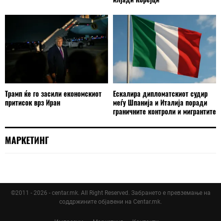
Трамп ќе го засили економскиот
Ескалира дипломатскиот судир
притисок врз Иран
меѓу Шпанија и Италија поради
граничните контроли и мигрантите
МАРКЕТИНГ
©2011 - 2026 - centar.mk. All Right Reserved. Забрането е превземање на
соддржините објавени на Centar.mk.