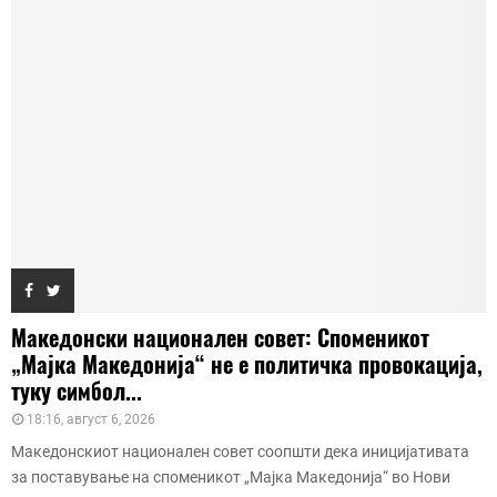
Македонски национален совет: Споменикот
„Мајка Македонија“ не е политичка провокација,
туку симбол...
18:16, август 6, 2026
Македонскиот национален совет соопшти дека иницијативата
за поставување на споменикот „Мајка Македонија“ во Нови