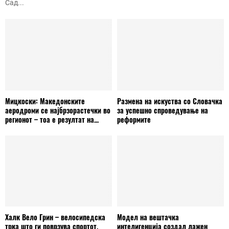
Сад...
Мицкоски: Македонските
Размена на искуства со Словачка
аеродроми се најбрзорастечки во
за успешно спроведување на
регионот – тоа е резултат на...
реформите
Халк Вело Грин – велосипедска
Модел на вештачка
трка што ги поврзува спортот,
интелигенција создал лажен