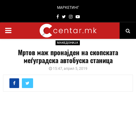
МАРКЕТИНГ
Facebook
Twitter
Instagram
Youtube
PRIMARY
МАКЕДОНИЈА
MENU
Мртов маж пронајден на скопската
меѓуградска автобуска станица
15:47, април 5, 2019