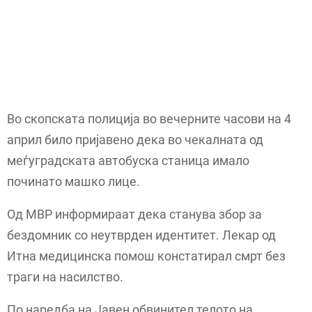
Во скопската полиција во вечерните часови на 4
април било пријавено дека во чекалната од
меѓуградската автобуска станица имало
починато машко лице.
Од МВР информираат дека станува збор за
бездомник со неутврден идентитет. Лекар од
Итна медицинска помош констатирал смрт без
траги на насилство.
По наредба на Јавен обвинител телото на