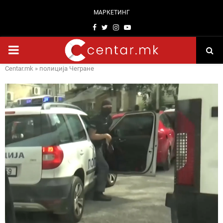
МАРКЕТИНГ
Facebook
Twitter
Instagram
Youtube
PRIMARY
Centar.mk
»
полиција Чегране
MENU