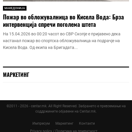
МАКЕДОНИЈА
Пожар во обложувалница во Кисела Вода: Брза
интервенција спречи поголема штета
На 15.04.2026 во 00:20 часот во СВР Скопје е пријавено дека
настанал пожар во спортска обложувалница на подрачје на
Кисела Вода. Од екипа на Бригадата...
МАРКЕТИНГ
©2011 - 2026 - centar.mk. All Right Reserved. Забрането е превземање на
соддржините објавени на Centar.mk.
Импресум
Маркетинг
Контакти
Privacy policy / Политика на приватност