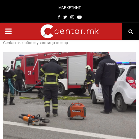
МАРКЕТИНГ
Facebook
Twitter
Instagram
Youtube
PRIMARY
Centar.mk
»
обложувалница пожар
MENU