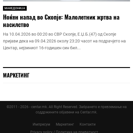
МАКЕДОНИЈА
Ноќен напад во Скопје: Малолетник жртва на
насилство
На 10.04.2026 во 00:20 во СВР Скопје, Е.Џ.Б.(47) од Скопје
пријави дека на 09.04.2026 околу 23:20 часот на подрачјето на
Центар, нејзиниот 16-годишен син бил...
МАРКЕТИНГ
©2011 - 2026 - centar.mk. All Right Reserved. Забрането е превземање на
соддржините објавени на Centar.mk.
Импресум
Маркетинг
Контакти
Privacy policy / Политика на приватност