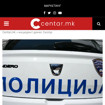
МАРКЕТИНГ
Facebook
Twitter
Instagram
Youtube
PRIMARY
Centar.mk
»
инцидент денес Скопје
MENU