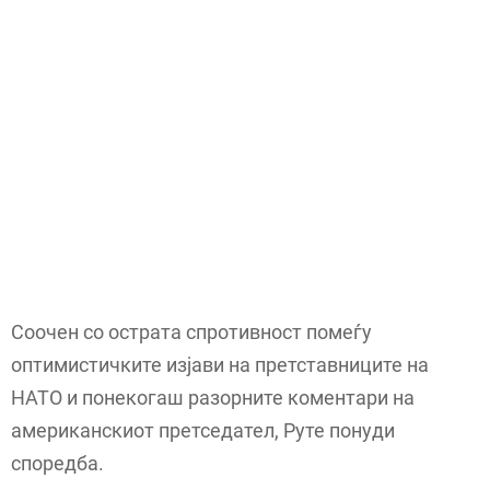
Соочен со острата спротивност помеѓу
оптимистичките изјави на претставниците на
НАТО и понекогаш разорните коментари на
американскиот претседател, Руте понуди
споредба.