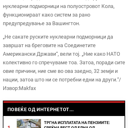
нуклеарни подморници на полуостровот Кола,
функционираат како систем за рано
предупредување за Вашингтон.
„Не сакате руските нуклеарни подморници да
завршат на бреговите на Соединетите
Американски Држави“, вели тој. „Ние како НАТО
колективно го спречуваме тоа. Затоа, поради сите
овие причини, ние сме во ова заедно, 32 земји и
нации, затоа што ни се потребни едни на други.“/
Извор:Makfax
ПОВЕЌЕ ОД ИНТЕРНЕТОТ...
ТРГНА ИСПЛАТАТА НА ПЕНЗИИТЕ:
1.
СРЕЌНА ВЕСТ ОД ЕДНА ОД