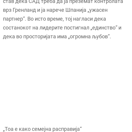
став дека САД треба да ја преземат контролата
врз Гренланд и ја нарече Шпанија „ужасен
партнер“. Во исто време, тој нагласи дека
состанокот на лидерите постигнал „единство“ и
дека во просторијата има „огромна љубов“.
„Тоа е како семејна расправија“