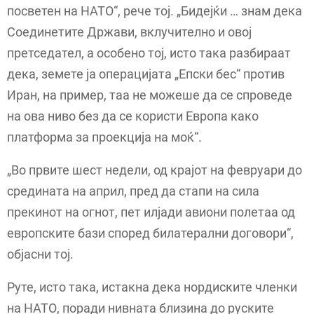
посветен на НАТО“, рече тој. „Бидејќи … знам дека
Соединетите Држави, вклучително и овој
претседател, а особено тој, исто така разбираат
дека, земете ја операцијата „Епски бес“ против
Иран, на пример, таа не можеше да се спроведе
на ова ниво без да се користи Европа како
платформа за проекција на моќ“.
„Во првите шест недели, од крајот на февруари до
средината на април, пред да стапи на сила
прекинот на огнот, пет илјади авиони полетаа од
европските бази според билатерални договори“,
објасни тој.
Руте, исто така, истакна дека нордиските членки
на НАТО, поради нивната близина до руските