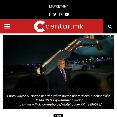
МАРКЕТИНГ
Facebook
Twitter
Instagram
Youtube
PRIMARY
MENU
Photo: Joyce N. Boghosian/the white house photo/flickr/ Licensed like
United States government work /
https://www.flickr.com/photos/whitehouse/55143896598/
СВЕТ