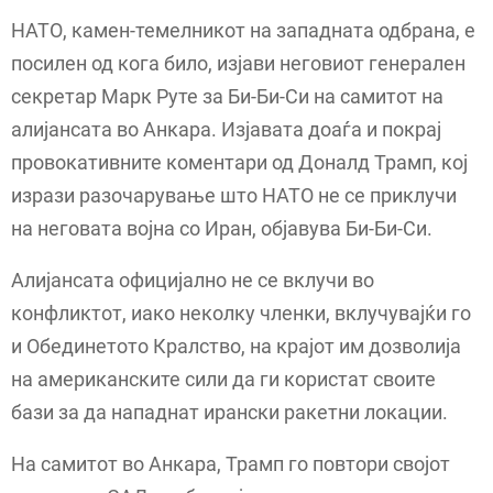
НАТО, камен-темелникот на западната одбрана, е
посилен од кога било, изјави неговиот генерален
секретар Марк Руте за Би-Би-Си на самитот на
алијансата во Анкара. Изјавата доаѓа и покрај
провокативните коментари од Доналд Трамп, кој
изрази разочарување што НАТО не се приклучи
на неговата војна со Иран, објавува Би-Би-Си.
Алијансата официјално не се вклучи во
конфликтот, иако неколку членки, вклучувајќи го
и Обединетото Кралство, на крајот им дозволија
на американските сили да ги користат своите
бази за да нападнат ирански ракетни локации.
На самитот во Анкара, Трамп го повтори својот