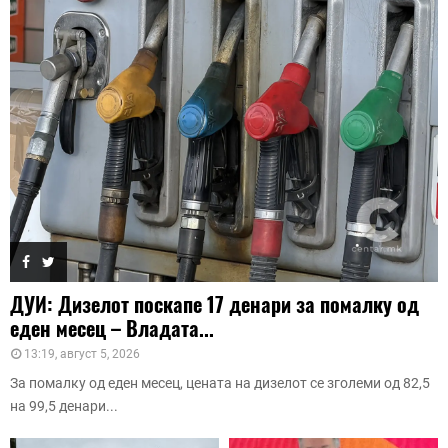
ДУИ: Дизелот поскапе 17 денари за помалку од
еден месец – Владата...
13:19, август 5, 2026
За помалку од еден месец, цената на дизелот се зголеми од 82,5
на 99,5 денари...