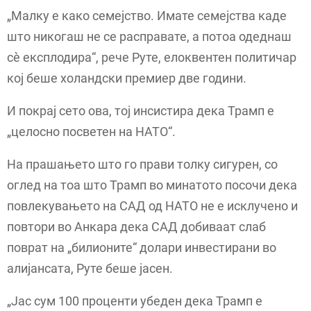
„Малку е како семејство. Имате семејства каде
што никогаш не се расправате, а потоа одеднаш
сè експлодира“, рече Руте, елоквентен политичар
кој беше холандски премиер две години.
И покрај сето ова, тој инсистира дека Трамп е
„целосно посветен на НАТО“.
На прашањето што го прави толку сигурен, со
оглед на тоа што Трамп во минатото посочи дека
повлекувањето на САД од НАТО не е исклучено и
повтори во Анкара дека САД добиваат слаб
поврат на „билионите“ долари инвестирани во
алијансата, Руте беше јасен.
„Јас сум 100 проценти убеден дека Трамп е