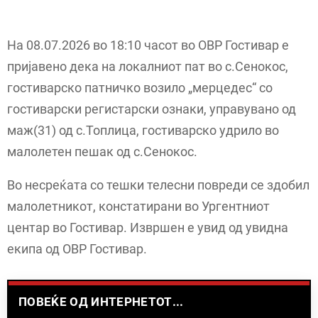
На 08.07.2026 во 18:10 часот во ОВР Гостивар е
пријавено дека на локалниот пат во с.Сенокос,
гостиварско патничко возило „мерцедес“ со
гостиварски регистарски ознаки, управувано од
маж(31) од с.Топлица, гостиварско удрило во
малолетен пешак од с.Сенокос.
Во несреќата со тешки телесни повреди се здобил
малолетникот, констатирани во Ургентниот
центар во Гостивар. Извршен е увид од увидна
екипа од ОВР Гостивар.
ПОВЕЌЕ ОД ИНТЕРНЕТОТ...