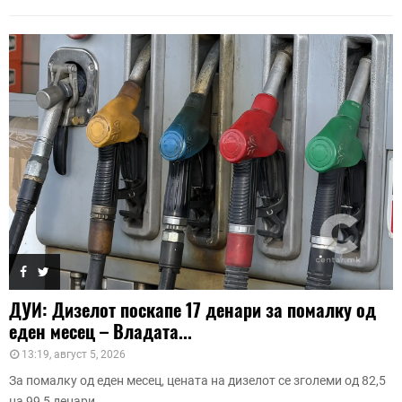
ДУИ: Дизелот поскапе 17 денари за помалку од
еден месец – Владата...
13:19, август 5, 2026
За помалку од еден месец, цената на дизелот се зголеми од 82,5
на 99,5 денари...