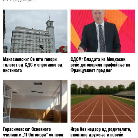
Манасиевски: Се што говори
СДСМ: Владата на Мицкоски
талогот од СДС е спротивно од
веќе договорила прифаќање на
вистината
Францускиот предлог
Герасимовски: Основното
Игра без надзор од родителите,
училиште „11 Октомври” со нова
спонтано дружење и повеќе