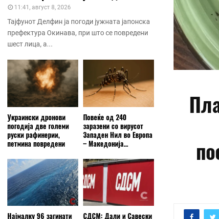
11:41, август 8, 2026
Тајфунот Делфин ја погоди јужната јапонска
префектура Окинава, при што се повредени
шест лица, а...
Пла
Украински дронови
Повеќе од 240
погодија две големи
заразени со вирусот
руски рафинерии,
Западен Нил во Европа
по
петмина повредени
– Македонија...
Најмалку 96 загинати
СДСМ: Дали и Савески