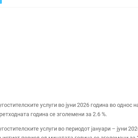
угостителските услуги во јуни 2026 година во однос н
ретходната година се зголемени за 2.6 %.
угостителските услуги во периодот јануари – јуни 20
а истиот период од минатата година се зголемени за 2