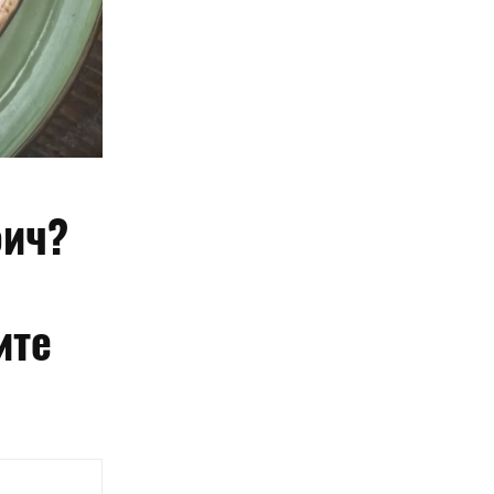
фич?
ите