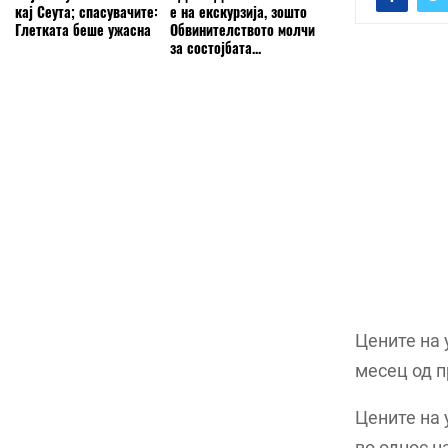
кај Сеута; спасувачите:
е на екскурзија, зошто
Глетката беше ужасна
Обвинителството молчи
за состојбата...
Цените на 
месец од п
Цените на 
во однос н