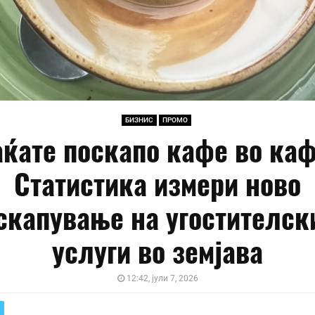
БИЗНИС
ПРОМО
ќате поскапо кафе во ка
Статистика измери ново
скапување на угостителск
услуги во земјава
12:42, јули 7, 2026