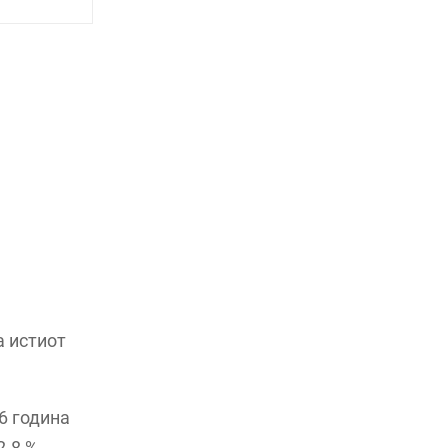
а истиот
26 година
.8 %,