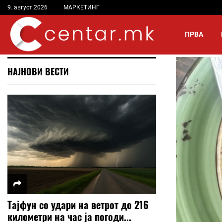
9. август 2026
МАРКЕТИНГ
ПРВА
НАЈНОВИ ВЕСТИ
Тајфун со удари на ветрот до 216
километри на час ја погоди...