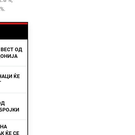
%.
 ВЕСТ ОД
ДОНИЈА
НАЦИ ЌЕ
Т
ОД
 БРОЈКИ
ИНА
К ЌЕ СЕ