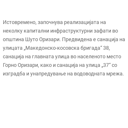
Истовремено, започнува реализацијата на
неколку капитални инфраструктурни зафати во
општина Шуто Оризари. Предвидена е санација на
улицата „Македонско-косовска бригада“ 38,
санација на главната улица во населеното место
Горно Оризари, како и санација на улица „37“ со
изградба и унапредување на водоводната мрежа.