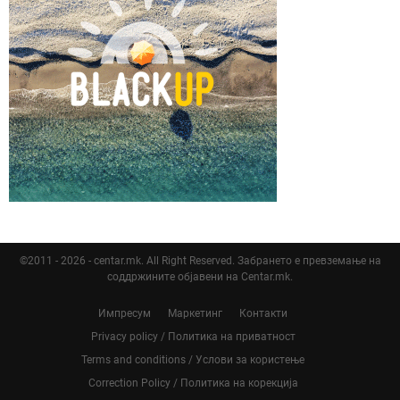
©2011 - 2026 - centar.mk. All Right Reserved. Забрането е превземање на
соддржините објавени на Centar.mk.
Импресум
Маркетинг
Контакти
Privacy policy / Политика на приватност
Terms and conditions / Услови за користење
Correction Policy / Политика на корекција