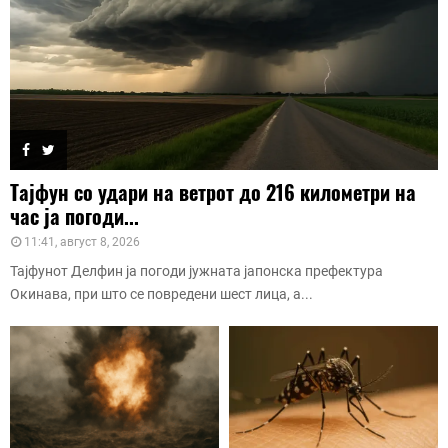
Тајфун со удари на ветрот до 216 километри на
час ја погоди...
11:41, август 8, 2026
Тајфунот Делфин ја погоди јужната јапонска префектура
Окинава, при што се повредени шест лица, а...