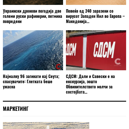
Украински дронови погодија две
Повеќе од 240 заразени со
големи руски рафинерии, петмина
вирусот Западен Нил во Европа –
повредени
Македонија...
Најмалку 96 загинати кај Сеута;
СДСМ: Дали и Савески е на
спасувачите: Глетката беше
екскурзија, зошто
ужасна
Обвинителството молчи за
состојбата...
МАРКЕТИНГ