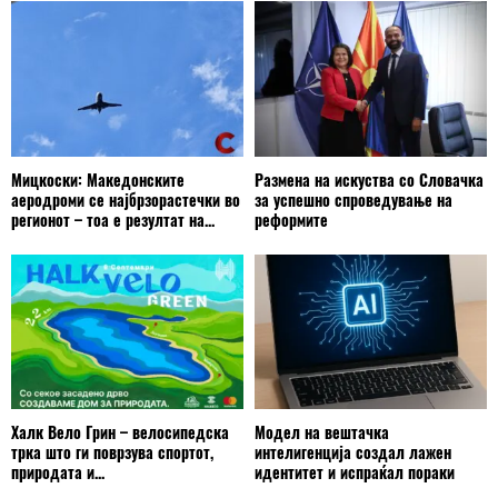
Мицкоски: Македонските
Размена на искуства со Словачка
аеродроми се најбрзорастечки во
за успешно спроведување на
регионот – тоа е резултат на...
реформите
Халк Вело Грин – велосипедска
Модел на вештачка
трка што ги поврзува спортот,
интелигенција создал лажен
природата и...
идентитет и испраќал пораки