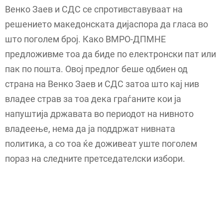
Венко Заев и СДС се спротивставуваат на
решението македонската дијаспора да гласа во
што поголем број. Како ВМРО-ДПМНЕ
предложивме тоа да биде по електронски пат или
пак по пошта. Овој предлог беше одбиен од
страна на Венко Заев и СДС затоа што кај нив
владее страв за тоа дека граѓаните кои ја
напуштија државата во периодот на нивното
владеење, нема да ја поддржат нивната
политика, а со тоа ќе доживеат уште поголем
пораз на следните претседателски избори.