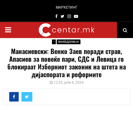
МАРКЕТИНГ
Facebook
Twitter
Instagram
Youtube
PRIMARY
-
МАКЕДОНИЈА
MENU
Манасиевски: Венко Заев поради страв,
Апасиев за повеќе пари, СДС и Левица го
блокираат Изборниот законик на штета на
дијаспората и реформите
12:25, јули 6, 2026