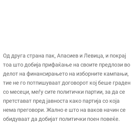
Од друга страна пак, Апасиев и Левица, и покрај
тоа што добија прифаќање на своите предлози во
делот на финансирањето на изборните кампањи,
тие не го потпишуваат договорот кој беше граден
со месеци, меѓу сите политички партии, за да се
претстават пред јавноста како партија со која
нема преговори. Жално е што на ваков начин се
обидуваат да добијат политички поен повеќе.