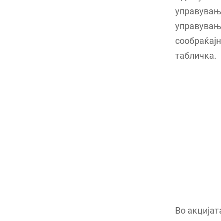
управувањ
управување
сообраќајн
табличка.
Во акцијат