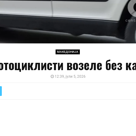
МАКЕДОНИЈА
отоциклисти возеле без к
12:39, јули 5, 2026