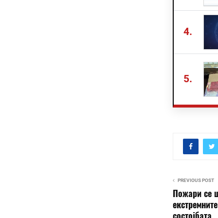
4.
5.
PREVIOUS POST
Пожари се ш
екстремните
состојбата