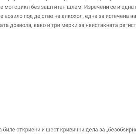
е мотоцикл без заштитен шлем. Изречени се и една 
 возило под дејство на алкохол, една за истечена в
ата дозвола, како и три мерки за неистакната регис
а биле откриени и шест кривични дела за „безобѕирн