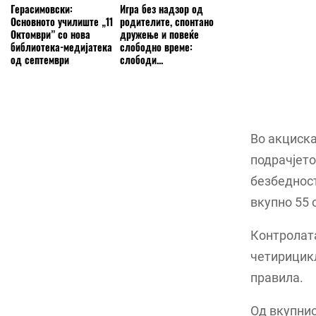
Герасимовски:
Игра без надзор од
Основното училиште „11
родителите, спонтано
Октомври” со нова
дружење и повеќе
библиотека-медијатека
слободно време:
од септември
слободи...
Во акциска
подрачјето
безбедност
вкупно 55 
Контролата
четирицикл
правила.
Од вкупнио