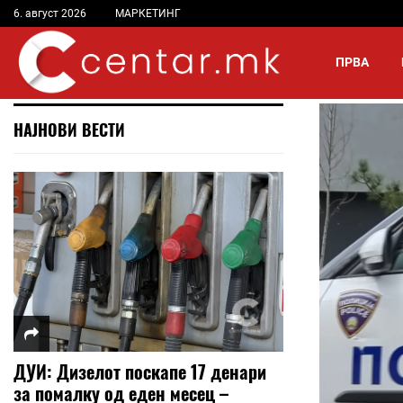
6. август 2026
МАРКЕТИНГ
ПРВА
НАЈНОВИ ВЕСТИ
ДУИ: Дизелот поскапе 17 денари
за помалку од еден месец –