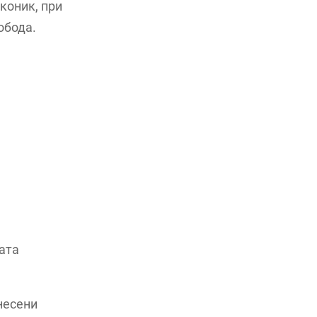
коник, при
обода.
ата
несени