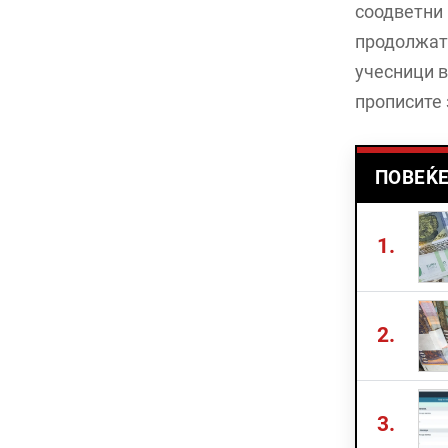
соодветни 
продолжат 
учесници в
прописите 
ПОВЕЌЕ
1.
2.
3.