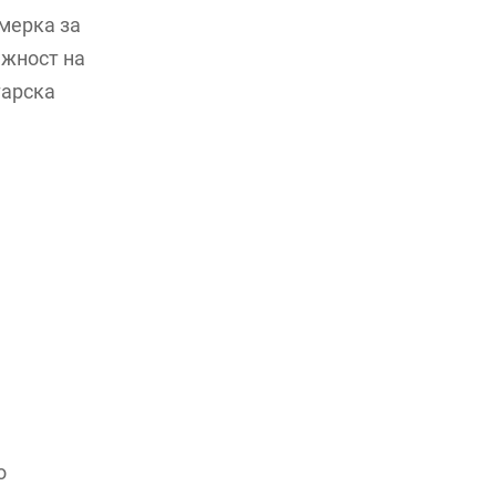
мерка за
ажност на
тарска
о