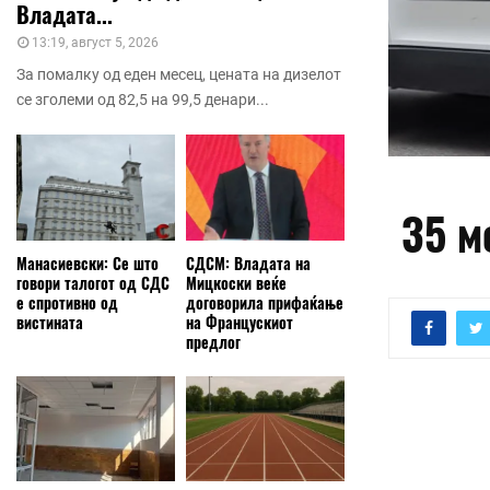
Владата...
13:19, август 5, 2026
За помалку од еден месец, цената на дизелот
се зголеми од 82,5 на 99,5 денари...
35 м
Манасиевски: Се што
СДСМ: Владата на
говори талогот од СДС
Мицкоски веќе
е спротивно од
договорила прифаќање
вистината
на Францускиот
предлог