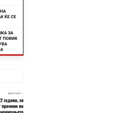
ИНА
К ЌЕ СЕ
ШКА ЗА
Т ПОВИК
УВА
ТА
NEXT POST
2 години, се
т промени во
зионирањето