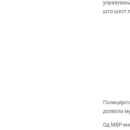
управување
што шест л
Полицијата
дозвола му
Од МВР инф