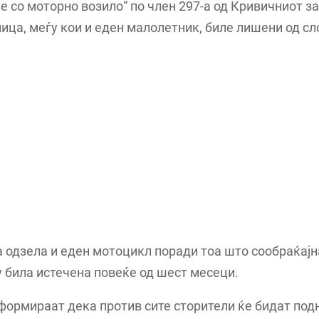
 со моторно возило“ по член 297-а од Кривичниот за
ица, меѓу кои и еден малолетник, биле лишени од сл
 одзела и еден мотоцикл поради тоа што сообраќајн
 била истечена повеќе од шест месеци.
ормираат дека против сите сторители ќе бидат под