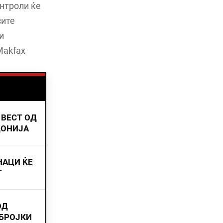
онтроли ќе
сите
и
Makfax
 ВЕСТ ОД
ДОНИЈА
НАЦИ ЌЕ
Т
ОД
 БРОЈКИ