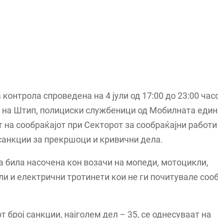
 контрола спроведена на 4 јули од 17:00 до 23:00 час
 на Штип, полициски службеници од Мобилната един
 на сообраќајот при Секторот за сообраќајни работи
санкции за прекршоци и кривични дела.
 била насочена кон возачи на мопеди, мотоцикли,
и и електрични тротинети кои не ги почитувале соо
т број санкции, најголем дел – 35, се однесуваат на