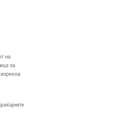
от на
ица за
 изрекоа
браќајните