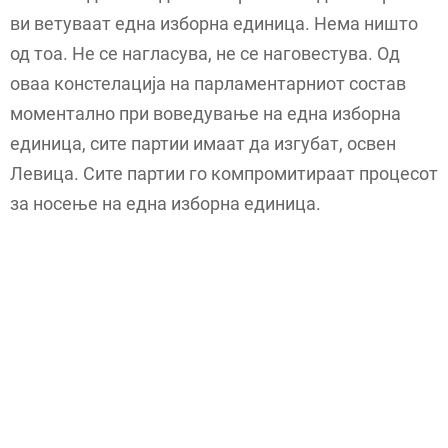
ви ветуваат една изборна единица. Нема ништо
од тоа. Не се нагласува, не се наговестува. Од
оваа констелација на парламентарниот состав
моментално при воведување на една изборна
единица, сите партии имаат да изгубат, освен
Левица. Сите партии го компромитираат процесот
за носење на една изборна единица.