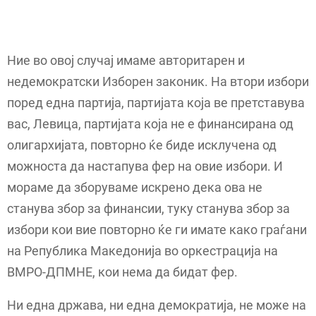
Ние во овој случај имаме авторитарен и
недемократски Изборен законик. На втори избори
поред една партија, партијата која ве претставува
вас, Левица, партијата која не е финансирана од
олигархијата, повторно ќе биде исклучена од
можноста да настапува фер на овие избори. И
мораме да зборуваме искрено дека ова не
станува збор за финансии, туку станува збор за
избори кои вие повторно ќе ги имате како граѓани
на Република Македонија во оркестрација на
ВМРО-ДПМНЕ, кои нема да бидат фер.
Ни една држава, ни една демократија, не може на