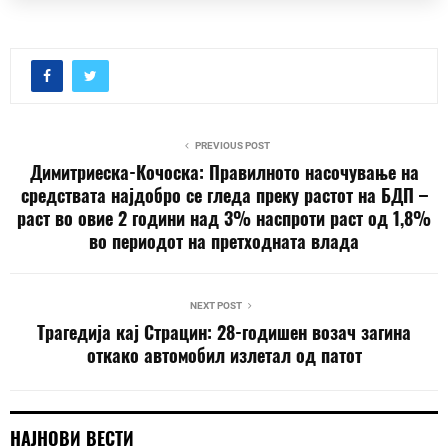
PREVIOUS POST
Димитриеска-Кочоска: Правилното насочување на
средствата најдобро се гледа преку растот на БДП –
раст во овие 2 години над 3% наспроти раст од 1,8%
во периодот на претходната влада
NEXT POST
Трагедија кај Страцин: 28-годишен возач загина
откако автомобил излетал од патот
НАЈНОВИ ВЕСТИ