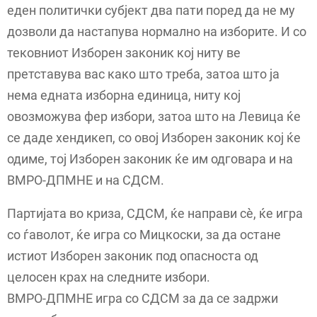
еден политички субјект два пати поред да не му
дозволи да настапува нормално на изборите. И со
тековниот Изборен законик кој ниту ве
претставува вас како што треба, затоа што ја
нема едната изборна единица, ниту кој
овозможува фер избори, затоа што на Левица ќе
се даде хендикеп, со овој Изборен законик кој ќе
одиме, тој Изборен законик ќе им одговара и на
ВМРО-ДПМНЕ и на СДСМ.
Партијата во криза, СДСМ, ќе направи сè, ќе игра
со ѓаволот, ќе игра со Мицкоски, за да остане
истиот Изборен законик под опасноста од
целосен крах на следните избори.
ВМРО-ДПМНЕ игра со СДСМ за да се задржи