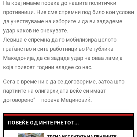
На крај имаме порака до нашите политички
противници. Ние сме спремни под било кои услови
да учествуваме на изборите и да ви зададеме
удар каков не очекувате.
Левица е спремна да го мобилизира целото
граѓанство и сите работници во Република
Македонија, да се зададе удар на оваа ламија
која триесет години владее со нас.
Сега е време ни е да се договориме, затоа што
партиите на олигархијата веќе си имаат
договорено” – порача Мециновиќ.
ПОВЕЌЕ ОД ИНТЕРНЕТОТ...
ТРГНА ИСПЛАТАТА НА ПЕНЗИИТЕ: