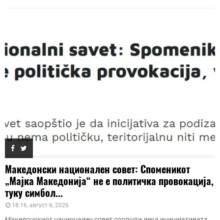
Македонски национален совет: Споменикот
„Мајка Македонија“ не е политичка провокација,
туку симбол...
18:16, август 6, 2026
Македонскиот национален совет соопшти дека иницијативата