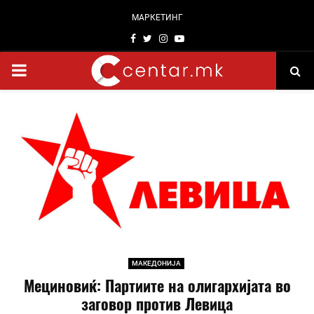
МАРКЕТИНГ
Facebook
Twitter
Instagram
Youtube
PRIMARY
MENU
МАКЕДОНИЈА
Мециновиќ: Партиите на олигархијата во
заговор против Левица