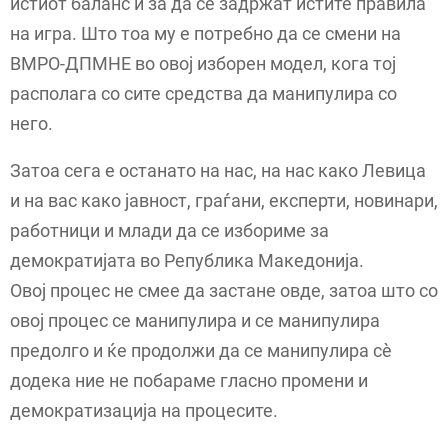
истиот баланс и за да се задржат истите правила
на игра. Што тоа му е потребно да се смени на
ВМРО-ДПМНЕ во овој изборен модел, кога тој
располага со сите средства да манипулира со
него.
Затоа сега е останато на нас, на нас како Левица
и на вас како јавност, граѓани, експерти, новинари,
работници и млади да се избориме за
демократијата во Република Македонија.
Овој процес не смее да застане овде, затоа што со
овој процес се манипулира и се манипулира
предолго и ќе продолжи да се манипулира сè
додека ние не побараме гласно промени и
демократизација на процесите.