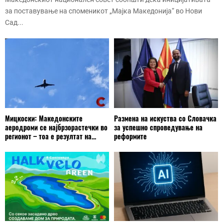
за поставување на споменикот „Мајка Македонија“ во Нови
Сад...
Мицкоски: Македонските
Размена на искуства со Словачка
аеродроми се најбрзорастечки во
за успешно спроведување на
регионот – тоа е резултат на...
реформите