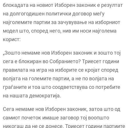
блокадата на новиот Изборен законик е резултат
на долгогодишен политички договор меѓу
најголемите партии за зачувување на изборниот
модел што, според него, нив им носи најголема
корист:
„Зошто немаме нов Изборен законик и зошто тој
сега е блокиран во Собранието? Триесет години
правилата на игра на изборите се кројат според
волјата на големите партии, а не по волјата на
граѓаните и тоа што соодветствува со потребите
на нашата демократија.
Сега немаме нов Изборен законик, затоа што од
самиот почеток имаше заговор тој воопшто
никогаш да не се донесе. Триесет години партиите