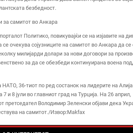
лантската безбедност.
 за самитот во Анкара
, порталот Политико, повикувајќи се на изјавите на д
а се очекува сојузниците на самитот во Анкара да се
еколку милијарди долари за нови договори за произв
венствено за да се обезбеди континуирана воена по
 НАТО, 36-тиот по ред состанок на лидерите на Алија
 7 и 8 јули во главниот град на Турција. На 26 април,
т претседател Володимир Зеленски објави дека Укр
ествува на самитот./Извор:Makfax