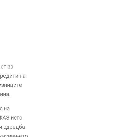
ет за
кредити на
јузниците
ина.
с на
 ФАЗ исто
и одредба
јакнувањето