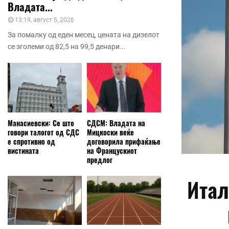
Владата...
13:19, август 5, 2026
За помалку од еден месец, цената на дизелот
се зголеми од 82,5 на 99,5 денари...
Манасиевски: Се што
СДСМ: Владата на
говори талогот од СДС
Мицкоски веќе
е спротивно од
договорила прифаќање
вистината
на Францускиот
предлог
Итал