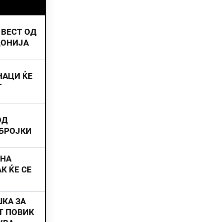
 ВЕСТ ОД
ДОНИЈА
НАЦИ ЌЕ
Т
ОД
 БРОЈКИ
ИНА
К ЌЕ СЕ
ШКА ЗА
Т ПОВИК