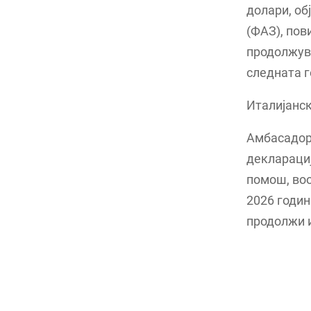
долари, об
(ФАЗ), пов
продолжув
следната г
Италијанс
Амбасадори
декларациј
помош, воо
2026 годин
продолжи и