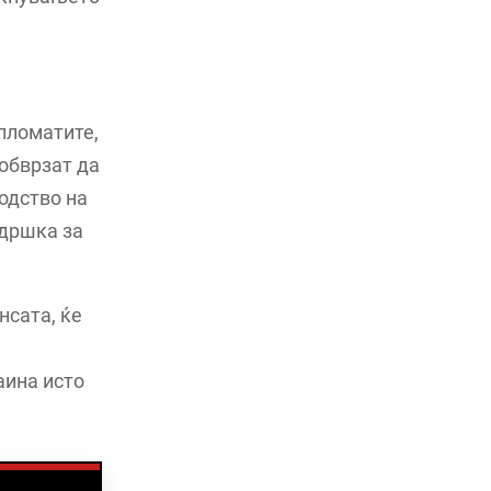
ипломатите,
 обврзат да
одство на
ддршка за
нсата, ќе
аина исто