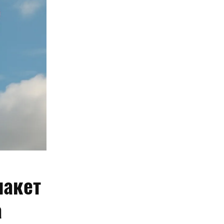
пакет
а