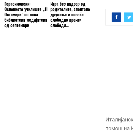
Герасимовски:
Игра без надзор од
Основното училиште „11
родителите, спонтано
Октомври” со нова
дружење и повеќе
библиотека-медијатека
слободно време:
од септември
слободи...
Италијанск
помош на Н