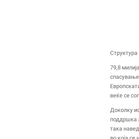
Структура 
79,8 милиј
спасување.
Европската
веќе се со
Доколку ис
поддршка з
така навед
во која се