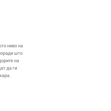
ото ниво на
 поради што
дорите на
ат да ги
кара.