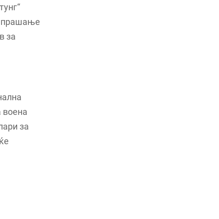
тунг“
во прашање
в за
нална
а воена
лари за
ќе