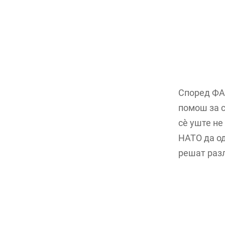
Според ФАЗ
помош за с
сè уште не
НАТО да од
решат разл