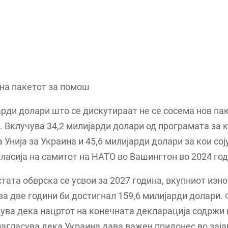
на пакетот за помош
арди долари што се дискутираат не се сосема нов пак
 Вклучува 34,2 милијарди долари од програмата за 
 Унија за Украина и 45,6 милијарди долари за кои со
гласија на самитот на НАТО во Вашингтон во 2024 год
тата обврска се усвои за 2027 година, вкупниот изно
а две години би достигнал 159,6 милијарди долари.
ува дека нацртот на конечната декларација содржи 
 нагласува дека Украина дава важен придонес во за