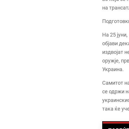
на трансат
Подготовки
На 25 јуни
објави дек
издвојат н
оружје, пр
Украина.
Самитот на
се одржи на
украинскио
така ќе уч