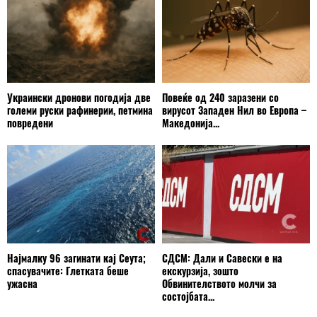
Украински дронови погодија две
Повеќе од 240 заразени со
големи руски рафинерии, петмина
вирусот Западен Нил во Европа –
повредени
Македонија...
Најмалку 96 загинати кај Сеута;
СДСМ: Дали и Савески е на
спасувачите: Глетката беше
екскурзија, зошто
ужасна
Обвинителството молчи за
состојбата...