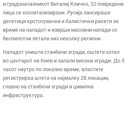
и градоначалникот Виталиј Кличко, 32 повредени
лица се хоспитализирани. Русија лансираше
десетици крстосувачки и балистички ракети за
време на нападот и изврши масовни напади со
беспилотни летала низ неколку региони.
Нападот уништи станбени згради, оштети хотел
во центарот на Киев и запали високи згради. До 5
часот наутро по локално време, властите
регистрираа штета на најмалку 28 локации,
главно на станбени згради и цивилна
инфраструктура.