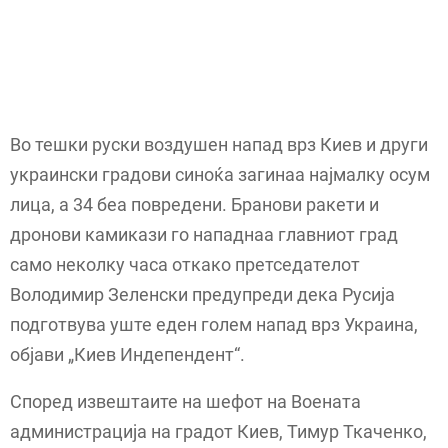
Во тешки руски воздушен напад врз Киев и други
украински градови синоќа загинаа најмалку осум
лица, а 34 беа повредени. Бранови ракети и
дронови камикази го нападнаа главниот град
само неколку часа откако претседателот
Володимир Зеленски предупреди дека Русија
подготвува уште еден голем напад врз Украина,
објави „Киев Индепендент“.
Според извештаите на шефот на Воената
администрација на градот Киев, Тимур Ткаченко,