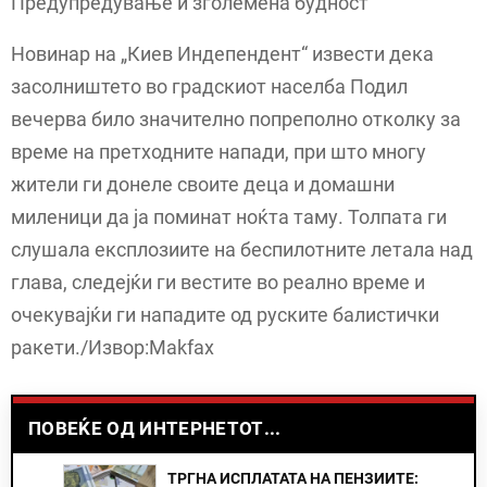
Предупредување и зголемена будност
Новинар на „Киев Индепендент“ извести дека
засолништето во градскиот населба Подил
вечерва било значително попреполно отколку за
време на претходните напади, при што многу
жители ги донеле своите деца и домашни
миленици да ја поминат ноќта таму. Толпата ги
слушала експлозиите на беспилотните летала над
глава, следејќи ги вестите во реално време и
очекувајќи ги нападите од руските балистички
ракети./Извор:Makfax
ПОВЕЌЕ ОД ИНТЕРНЕТОТ...
ТРГНА ИСПЛАТАТА НА ПЕНЗИИТЕ: