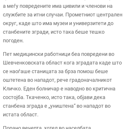
а меѓу повредените има цивили и членови на
службите за итни случаи. Прометниот централен
округ, каде што има музеи и универзитети до
станбените згради, исто така беше тешко
погоден.
Пет медицински работници беа повредени во
Шевченковската област кога зградата каде што
се наоѓаше станицата за брза помош беше
оштетена во нападот, рече градоначалникот
Кличко. Еден болничар е наводно во критична
состојба. Ткаченко, исто така, објави дека
станбена зграда е „уништена“ во нападот во
истата област.
Порано вечерта, хотел во населбата