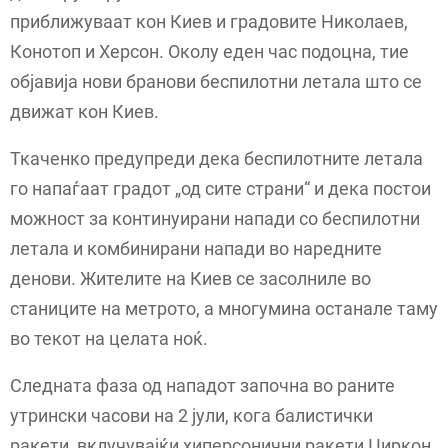
приближуваат кон Киев и градовите Николаев,
Конотоп и Херсон. Околу еден час подоцна, тие
објавија нови бранови беспилотни летала што се
движат кон Киев.
Ткаченко предупреди дека беспилотните летала
го напаѓаат градот „од сите страни“ и дека постои
можност за континуирани напади со беспилотни
летала и комбинирани напади во наредните
денови. Жителите на Киев се засолниле во
станиците на метрото, а многумина останале таму
во текот на целата ноќ.
Следната фаза од нападот започна во раните
утрински часови на 2 јули, кога балистички
ракети, вклучувајќи хиперсонични ракети Циркон,