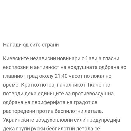
Напади од сите страни
Киевските независни новинари објавија гласни
експлозии и активност на воздушната одбрана во
главниот град околу 21:40 часот по локално
време. Кратко потоа, началникот Ткаченко
потврди дека единиците за противвоздушна
одбрана на периферијата на градот се
распоредени против беспилотни летала.
Украинските воздухопловни сили предупредија
дека групи руски беспилотни летала се