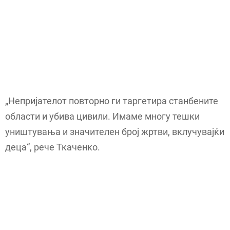
„Непријателот повторно ги таргетира станбените
области и убива цивили. Имаме многу тешки
уништувања и значителен број жртви, вклучувајќи
деца“, рече Ткаченко.