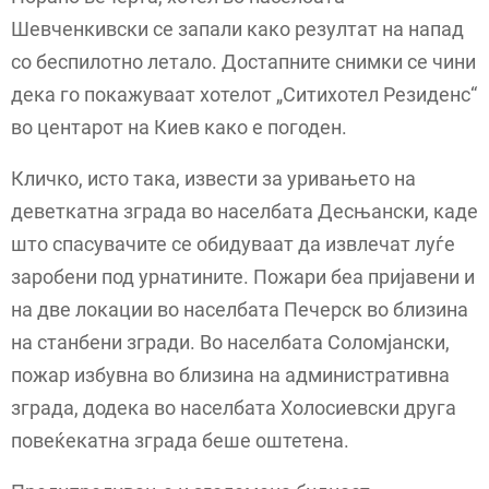
Шевченкивски се запали како резултат на напад
со беспилотно летало. Достапните снимки се чини
дека го покажуваат хотелот „Ситихотел Резиденс“
во центарот на Киев како е погоден.
Кличко, исто така, извести за уривањето на
деветкатна зграда во населбата Десњански, каде
што спасувачите се обидуваат да извлечат луѓе
заробени под урнатините. Пожари беа пријавени и
на две локации во населбата Печерск во близина
на станбени згради. Во населбата Соломјански,
пожар избувна во близина на административна
зграда, додека во населбата Холосиевски друга
повеќекатна зграда беше оштетена.