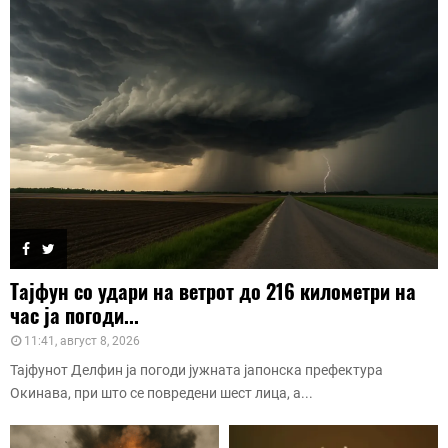
Тајфун со удари на ветрот до 216 километри на
час ја погоди...
11:41, август 8, 2026
Тајфунот Делфин ја погоди јужната јапонска префектура
Окинава, при што се повредени шест лица, а...