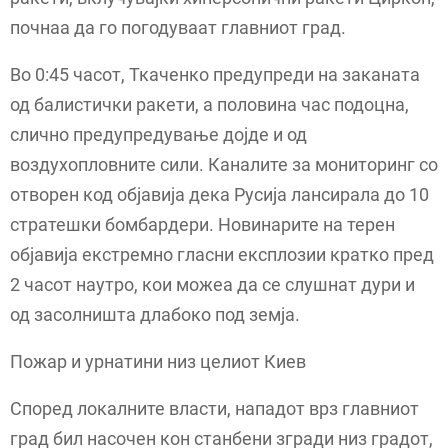
почнаа да го погодуваат главниот град.
Во 0:45 часот, Ткаченко предупреди на заканата
од балистички ракети, а половина час подоцна,
слично предупредување дојде и од
воздухопловните сили. Каналите за мониторинг со
отворен код објавија дека Русија лансирала до 10
стратешки бомбардери. Новинарите на терен
објавија екстремно гласни експлозии кратко пред
2 часот наутро, кои можеа да се слушнат дури и
од засолништа длабоко под земја.
Пожар и урнатини низ целиот Киев
Според локалните власти, нападот врз главниот
град бил насочен кон станбени згради низ градот,