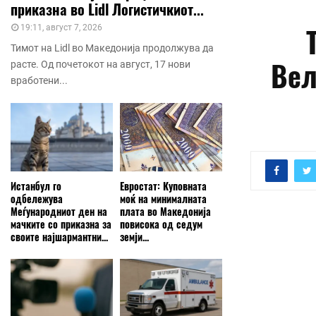
приказна во Lidl Логистичкиот...
19:11, август 7, 2026
Тимот на Lidl во Македонија продолжува да
Вел
расте. Од почетокот на август, 17 нови
вработени...
Истанбул го
Евростат: Куповната
одбележува
моќ на минималната
Меѓународниот ден на
плата во Македонија
мачките со приказна за
повисока од седум
своите најшармантни...
земји...