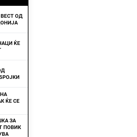
 ВЕСТ ОД
ДОНИЈА
НАЦИ ЌЕ
Т
ОД
 БРОЈКИ
ИНА
К ЌЕ СЕ
ШКА ЗА
Т ПОВИК
УВА