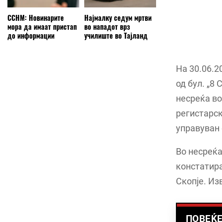
ССНМ: Новинарите
Најмалку седум мртви
мора да имаат пристап
во нападот врз
до информации
училиште во Тајланд
На 30.06.2
од бул. „8
несреќа во
регистарск
управуван 
Во несреќа
констатира
Скопје. Из
ПОВЕЌЕ