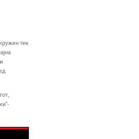
 кружен тек
ќајна
ки
пед
тот,
ки“-