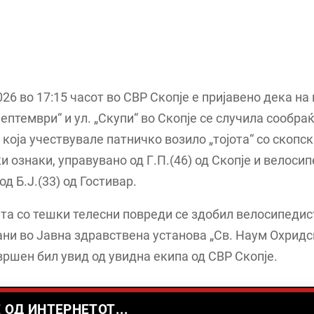
026 во 17:15 часот во СВР Скопје е пријавено дека на
 Септември“ и ул. „Скупи“ во Скопје се случила сообра
 која учествувале патничко возило „тојота“ со скопс
и ознаки, управувано од Г.П.(46) од Скопје и велоси
од Б.Ј.(33) од Гостивар.
та со тешки телесни повреди се здобил велосипедис
ни во Јавна здравствена установа „Св. Наум Охридс
вршен бил увид од увидна екипа од СВР Скопје.
 ОД ИНТЕРНЕТОТ...