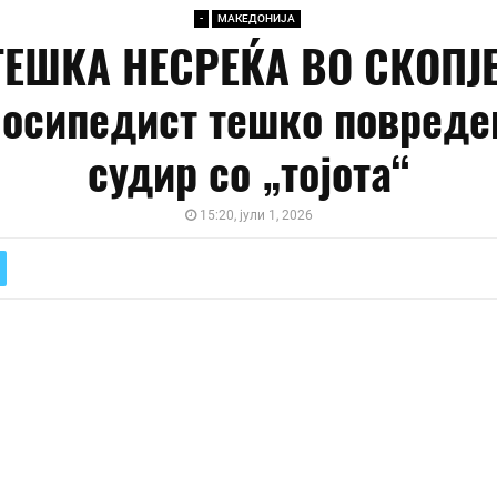
-
МАКЕДОНИЈА
ТЕШКА НЕСРЕЌА ВО СКОПЈЕ
осипедист тешко повреде
судир со „тојота“
15:20, јули 1, 2026