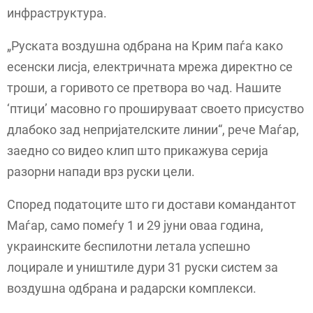
инфраструктура.
„Руската воздушна одбрана на Крим паѓа како
есенски лисја, електричната мрежа директно се
троши, а горивото се претвора во чад. Нашите
‘птици’ масовно го прошируваат своето присуство
длабоко зад непријателските линии“, рече Маѓар,
заедно со видео клип што прикажува серија
разорни напади врз руски цели.
Според податоците што ги достави командантот
Маѓар, само помеѓу 1 и 29 јуни оваа година,
украинските беспилотни летала успешно
лоцирале и уништиле дури 31 руски систем за
воздушна одбрана и радарски комплекси.