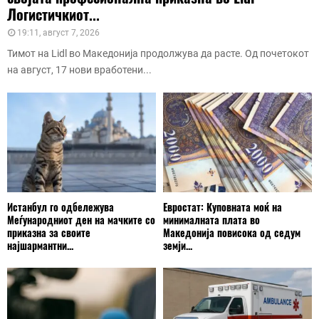
Логистичкиот...
19:11, август 7, 2026
Тимот на Lidl во Македонија продолжува да расте. Од почетокот
на август, 17 нови вработени...
Истанбул го одбележува
Евростат: Куповната моќ на
Меѓународниот ден на мачките со
минималната плата во
приказна за своите
Македонија повисока од седум
најшармантни...
земји...