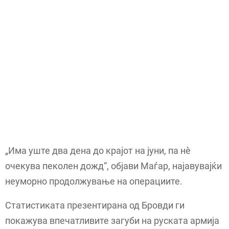
„Има уште два дена до крајот на јуни, па нè
очекува пеколен дожд“, објави Маѓар, најавувајќи
неуморно продолжување на операциите.
Статистиката презентирана од Бровди ги
покажува впечатливите загуби на руската армија