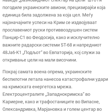
погодиле украинските авиони, прецизирајќи која
единица била задолжена за која цел. Меѓу
најзначајните успеси на Крим се издвојуваат
прославениот руски противвоздушен систем
Панцир-С1 во Феодосија, како и исклучително
важните радарски системи ST-68 и напредниот
48Ja6-K1 „Подљот“ во Евпаторија, кој служи за
откривање цели на мали височини.
Покрај самата воена опрема, украинските
беспилотни летала нанесоа катастрофални удари
на кримската енергетска мрежа.
Електроцентралите „Западнокримска“ во
Кариерне, како и трафостаниците во Випасне,
Олександривка, Марјановка и голем центар во