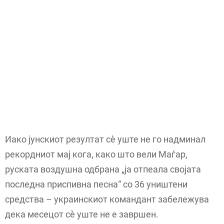
Иако јунскиот резултат сè уште не го надминал
рекордниот мај кога, како што вели Маѓар,
руската воздушна одбрана „ја отпеала својата
последна приспивна песна“ со 36 уништени
средства – украинскиот командант забележува
дека месецот сè уште не е завршен.