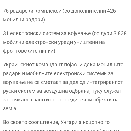
76 радарски комплекси (со дополнителни 426
мобилни радари)
31 електронски систем за војување (со дури 3.838
мобилни електронски уреди уништени на
фронтовските линии)
Украинскиот командант појасни дека мобилните
радари и мобилните електронски системи за
војување не се сметаат за дел од интегрираниот
руски систем за воздушна одбрана, туку служат
за точкаста заштита на поединечни објекти на
земја.
Во своето соопштение, Унгарија исцрпно го
наведе „разновидниот спектар на цели“ што ги