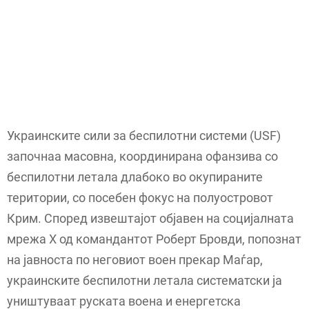
Украинските сили за беспилотни системи (USF)
започнаа масовна, координирана офанзива со
беспилотни летала длабоко во окупираните
територии, со посебен фокус на полуостровот
Крим. Според извештајот објавен на социјалната
мрежа X од командантот Роберт Бровди, попознат
на јавноста по неговиот воен прекар Маѓар,
украинските беспилотни летала систематски ја
уништуваат руската воена и енергетска