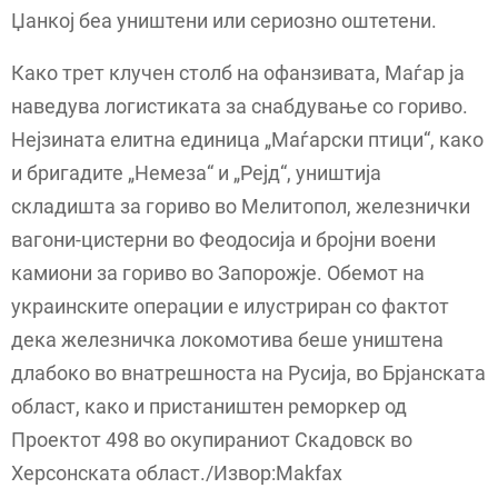
Џанкој беа уништени или сериозно оштетени.
Како трет клучен столб на офанзивата, Маѓар ја
наведува логистиката за снабдување со гориво.
Нејзината елитна единица „Маѓарски птици“, како
и бригадите „Немеза“ и „Рејд“, уништија
складишта за гориво во Мелитопол, железнички
вагони-цистерни во Феодосија и бројни воени
камиони за гориво во Запорожје. Обемот на
украинските операции е илустриран со фактот
дека железничка локомотива беше уништена
длабоко во внатрешноста на Русија, во Брјанската
област, како и пристаништен реморкер од
Проектот 498 во окупираниот Скадовск во
Херсонската област./Извор:Makfax