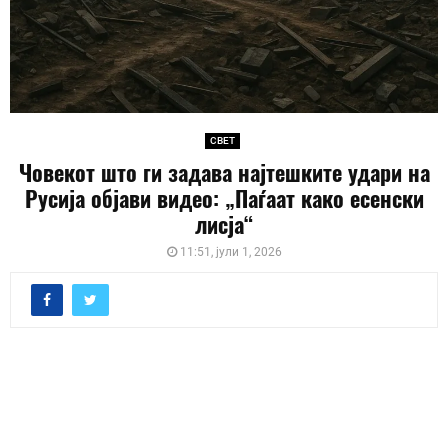
СВЕТ
Човекот што ги задава најтешките удари на
Русија објави видео: „Паѓаат како есенски
лисја“
11:51, јули 1, 2026