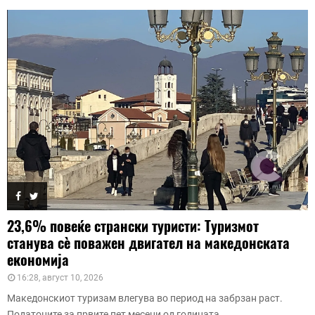
23,6% повеќе странски туристи: Туризмот
станува сè поважен двигател на македонската
економија
16:28, август 10, 2026
Македонскиот туризам влегува во период на забрзан раст.
Податоците за првите пет месеци од годината...