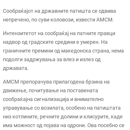
Сообраќајот на државните патишта се одвива
непречено, по суви коловози, извести АМСМ.
Интензитетот на сообраќај на патните правци
надвор од градските средини е умерен. На
граничните премини од македонска страна, нема
подолги задржувања за влез и излез од
државата.
АМСМ препорачува прилагодена брзина на
движење, почитување на поставената
сообраќајна сигнализација и внимателно
управување со возилата, особено на патиштата
низ котлините, речните долини и клисурите, каде
има можност од појава на одрони. Ова посебно се