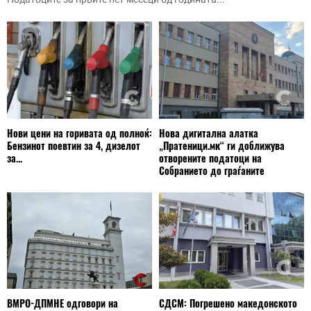
Нови цени на горивата од полноќ:
Нова дигитална алатка
Бензинот поевтин за 4, дизелот
„Пратеници.мк“ ги доближува
за...
отворените податоци на
Собранието до граѓаните
ВМРО-ДПМНЕ одговори на
СДСМ: Погрешено македонското