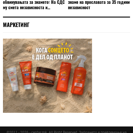
обвинувањата за знамето: На СДС
знаме на прославата за 35 години
му смета независноста и...
независност
МАРКЕТИНГ
©2011 - 2026 - centar.mk. All Right Reserved. Забрането е превземање на