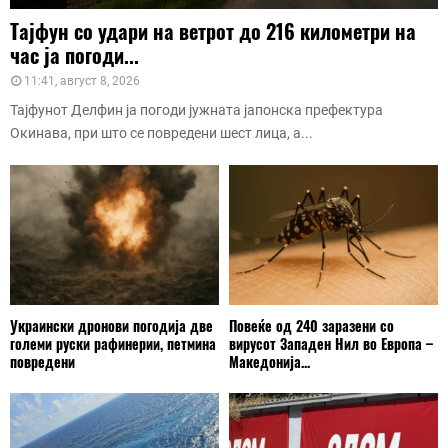
Тајфун со удари на ветрот до 216 километри на
час ја погоди...
11:41, август 8, 2026
Тајфунот Делфин ја погоди јужната јапонска префектура
Окинава, при што се повредени шест лица, а...
Украински дронови погодија две
Повеќе од 240 заразени со
големи руски рафинерии, петмина
вирусот Западен Нил во Европа –
повредени
Македонија...