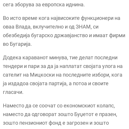
сега зборува за европска иднина.
Во исто време кога највисоките функционери на
оваа Влада, вклучително и од ЗНАМ, си
обезбедија бугарско државјанство и имаат фирми
во Бугарија.
Додека караванот минува, тие делат последни
тендери и пари за да ја наплатат својата улога на
сателит на Мицкоски на последните избори, кога
ја издадоа својата партија, а потоа и своите
гласачи.
Наместо да се соочат со економскиот колапс,
наместо да одговорат зошто Буџетот е празен,
зошто пензиониот фонд е загрозен и зошто