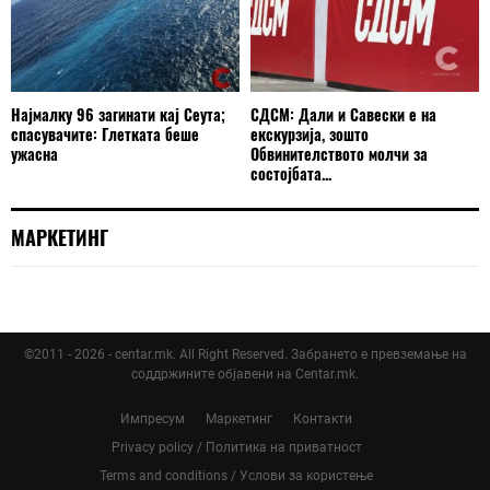
Најмалку 96 загинати кај Сеута;
СДСМ: Дали и Савески е на
спасувачите: Глетката беше
екскурзија, зошто
ужасна
Обвинителството молчи за
состојбата...
МАРКЕТИНГ
©2011 - 2026 - centar.mk. All Right Reserved. Забрането е превземање на
соддржините објавени на Centar.mk.
Импресум
Маркетинг
Контакти
Privacy policy / Политика на приватност
Terms and conditions / Услови за користење