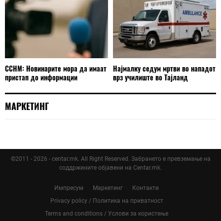
ССНМ: Новинарите мора да имаат
Најмалку седум мртви во нападот
пристап до информации
врз училиште во Тајланд
МАРКЕТИНГ
©2011 - 2026 - centar.mk. All Right Reserved. Забрането е превземање на
соддржините објавени на Centar.mk.
Импресум
Маркетинг
Контакти
Privacy policy / Политика на приватност
Terms and conditions / Услови за користење