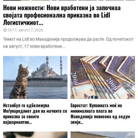
Нови можности: Нови вработени ја започнаа
својата професионална приказна во Lidl
Логистичкиот...
19:11, август 7, 2026
Тимот на Lidl во Македонија продолжува да расте. Од почетокот
на август, 17 нови вработени...
Истанбул го одбележува
Евростат: Куповната моќ на
Меѓународниот ден на мачките со
минималната плата во
приказна за своите
Македонија повисока од седум
најшармантни...
земји...