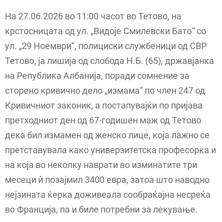
На 27.06.2026 во 11:00 часот во Тетово, на
крстосницата од ул. „Видоје Смилевски Бато“ со
ул. „29 Ноември“, полициски службеници од СВР
Тетово, ја лишија од слобода Н.Б. (65), државјанка
на Република Албанија, поради сомнение за
сторено кривично дело „измама“ по член 247 од
Кривичниот законик, а постапувајќи по пријава
претходниот ден од 67-годишен маж од Тетово
дека бил измамен од женско лице, која лажно се
претставувала како универзитетска професорка и
на која во неколку наврати во изминатите три
месеци ѝ позајмил 3400 евра, затоа што наводно
нејзината ќерка доживеала сообраќајна несреќа
во Франција, па и биле потребни за лекување.