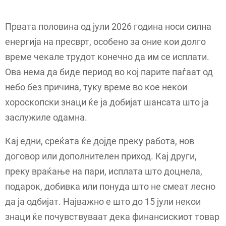
Првата половина од јули 2026 година носи силна
енергија на пресврт, особено за оние кои долго
време чекале трудот конечно да им се исплати.
Ова нема да биде период во кој парите паѓаат од
небо без причина, туку време во кое некои
хороскопски знаци ќе ја добијат шансата што ја
заслужиле одамна.
Кај едни, среќата ќе дојде преку работа, нов
договор или дополнителен приход. Кај други,
преку враќање на пари, исплата што доцнела,
подарок, добивка или понуда што не смеат лесно
да ја одбијат. Најважно е што до 15 јули некои
знаци ќе почувствуваат дека финансискиот товар