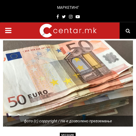
МАРКЕТИНГ
Facebook
Twitter
Instagram
Youtube
PRIMARY
MENU
фото (c) coppyright / Не е дозволено превземање
МОЗАИК