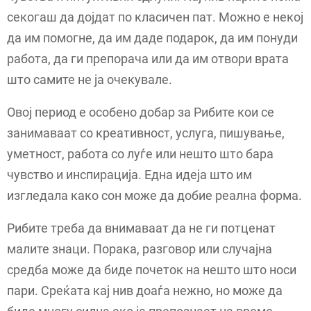
секогаш да дојдат по класичен пат. Можно е некој
да им помогне, да им даде подарок, да им понуди
работа, да ги препорача или да им отвори врата
што самите не ја очекувале.
Овој период е особено добар за Рибите кои се
занимаваат со креативност, услуга, пишување,
уметност, работа со луѓе или нешто што бара
чувство и инспирација. Една идеја што им
изгледала како сон може да добие реална форма.
Рибите треба да внимаваат да не ги потценат
малите знаци. Порака, разговор или случајна
средба може да биде почеток на нешто што носи
пари. Среќата кај нив доаѓа нежно, но може да