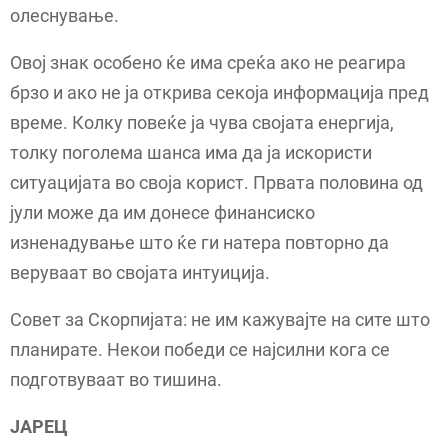
олеснување.
Овој знак особено ќе има среќа ако не реагира
брзо и ако не ја открива секоја информација пред
време. Колку повеќе ја чува својата енергија,
толку поголема шанса има да ја искористи
ситуацијата во своја корист. Првата половина од
јули може да им донесе финансиско
изненадување што ќе ги натера повторно да
веруваат во својата интуиција.
Совет за Скорпијата: не им кажувајте на сите што
планирате. Некои победи се најсилни кога се
подготвуваат во тишина.
ЈАРЕЦ