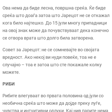
Ова нема да биде лесна, површна среќа. Ќе биде
среќа што доаѓа затоа што Јарецот не се откажал
кога било најтешко. До 15 јули многу припадници
на овој знак може да почувствуваат дека конечно
се отвора врата што долго била затворена.
Совет за Јарецот: не се сомневајте во својата
вредност. Ако некој ви нуди повеќе, тоа не е
случајно – тоа е затоа што сте покажале колку
можете.
РИБИ
Рибите влегуваат во првата половина од јули со
необична среќа што може да дојде преку луѓе,
чувства и интуитивни одлуки. Кај нив парите нема