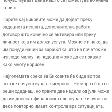
почувствуваат дека нешто се поместува во нивна
корист.
Парите кај Биковите може да дојдат преку
задоцнета исплата, дополнителна работа,
договор што конечно се активира или преку
личност која им должи услуга. Можно е и некој да
им понуди начин за заработка што на почеток ќе
изгледа малку, но подоцна може да се покаже
како многу корисен.
Најголемата среќа за Биковите ќе биде во тоа
што ќе почувствуваат сигурност. Не мора сè да се
реши одеднаш, но првите две недели од јули може
да им донесат финансиско олеснување и чувство
дека повторно имаат контрола врз ситуацијата.