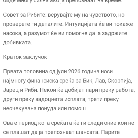
биде многу силна ако ја препознаат на време.
Совет за Рибите: верувајте му на чувството, но
проверете ги деталите. Интуицијата ќе ви покаже
насока, а разумот ќе ви помогне да ја задржите
добивката.
Краток заклучок
Првата половина од јули 2026 година носи
најмногу финансиска среќа за Бик, Лав, Скорпија,
Јарец и Риби. Некои ќе добијат пари преку работа,
други преку задоцнета исплата, трети преку
неочекувана понуда или помош.
Ова е период кога среќата ќе ги следи оние кои не
се плашат да ја препознаат шансата. Парите