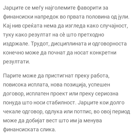
Јарците се меѓу најголемите фаворити за
финансиски напредок во првата половина од јули.
Кај нив среќата нема да изгледа како случајност,
туку како резултат на сè што претходно
издржале. Трудот, дисциплината и одговорноста
конечно може да почнат да носат конкретни
резултати.
Парите може да пристигнат преку работа,
повисока исплата, нова позиција, успешен
договор, исплатен проект или преку сериозна
понуда што носи стабилност. Јарците кои долго
чекале одговор, одлука или потпис, во овој период
може да добијат вест што им ја менува
финансиската слика.