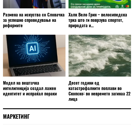
Размена на искуства со Словачка
Халк Вело Грин – велосипедска
за успешно спроведување на
трка што ги поврзува спортот,
реформите
природата и...
Модел на вештачка
Десет години од
интелигенција создал лажен
катастрофалните поплави во
идентитет и испраќал пораки
Скопско: во невремето загинаа 22
лица
МАРКЕТИНГ