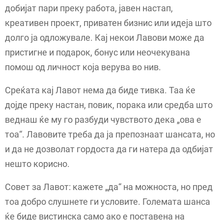
добијат пари преку работа, јавен настап,
креативен проект, приватен бизнис или идеја што
долго ја одложувале. Кај некои Лавови може да
пристигне и подарок, бонус или неочекувана
помош од личност која верува во нив.
Среќата кај Лавот нема да биде тивка. Таа ќе
дојде преку настан, повик, порака или средба што
веднаш ќе му го разбуди чувството дека „ова е
тоа“. Лавовите треба да ја препознаат шансата, но
и да не дозволат гордоста да ги натера да одбијат
нешто корисно.
Совет за Лавот: кажете „да“ на можноста, но пред
тоа добро слушнете ги условите. Големата шанса
ќе биде вистинска само ако е поставена на