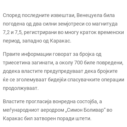
Според последните извештаи, Венецуела била
погодена од два силни земјотреси со магнитуда
7,2 и 7,5, регистрирани во многу краток временски
период, западно од Каракас.
Првите информации говорат за бројка од
триесетина загинати, а околу 700 биле повредени,
додека властите предупредуваат дека бројките
ќе се зголемуваат бидејќи спасувачките операции
продолжуваат.
Властите прогласија вонредна состојба, а
меѓународниот аеродром „Симон Боливар“ во
Каракас бил затворен поради штети.