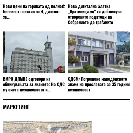
Нови цени на горивата од полноќ:
Нова дигитална алатка
Бензинот поевтин за 4, дизелот
„Пратеници.мк“ ги доближува
за...
отворените податоци на
Собранието до граѓаните
ВМРО-ДПМНЕ одговори на
СДСМ: Погрешено македонското
обвинувањата за знамето: На СДС
знаме на прославата за 35 години
му смета независноста и...
независност
МАРКЕТИНГ