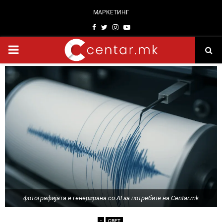
МАРКЕТИНГ
Facebook
Twitter
Instagram
Youtube
PRIMARY
MENU
фотографијата е генерирана со AI за потребите на Centar.mk
-
СВЕТ