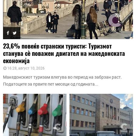
23,6% повеќе странски туристи: Туризмот
станува сè поважен двигател на македонската
економија
16:28, август 10, 2026
Македонскиот туризам влегува во период на забрзан раст.
Податоците за првите пет месеци од годината...