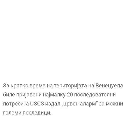
За кратко време на територијата на Венецуела
биле пријавени најмалку 20 последователни
потреси, а USGS издал „црвен аларм“ за можни
големи последици.