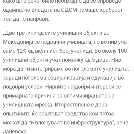
како што рече, било неопходно да се спроведе
одамна, но Владата на СДСМ немаше храброст
тоа да го направи.
„Две третини од сите училишни објекти во
Македонија се подрачни училишта, но во нив учат
само 12% од вкупниот број ученици. Во околу 100
училишни објекти учат помалку од 5 деца. Нив
мора да ги интегрираме во поголемите училишта,
заради поголема социјализација и едукација во
подобри услови. Нивните најдобри интереси се
примарната причина за оптимизирањето на
училишната мрежа. Второстепено е дека
општините ќе заштедат средства кои потоа
можат да ги вложуваат во инфраструктура“, рече
Јаневска.