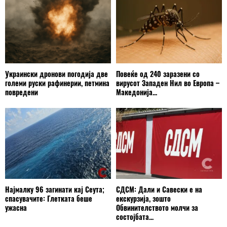
Украински дронови погодија две
Повеќе од 240 заразени со
големи руски рафинерии, петмина
вирусот Западен Нил во Европа –
повредени
Македонија...
Најмалку 96 загинати кај Сеута;
СДСМ: Дали и Савески е на
спасувачите: Глетката беше
екскурзија, зошто
ужасна
Обвинителството молчи за
состојбата...