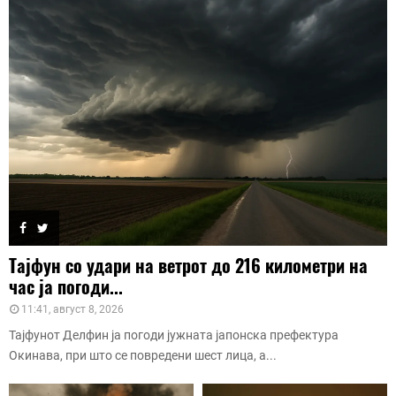
Тајфун со удари на ветрот до 216 километри на
час ја погоди...
11:41, август 8, 2026
Тајфунот Делфин ја погоди јужната јапонска префектура
Окинава, при што се повредени шест лица, а...