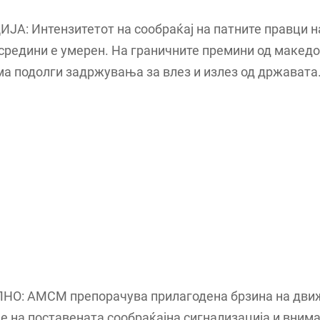
А: Интензитетот на сообраќај на патните правци н
средини е умерен. На граничните премини од макед
ма подолги задржувања за влез и излез од државата
О: АМСМ препорачува прилагодена брзина на дви
 на поставената сообраќајна сигнализација и вним