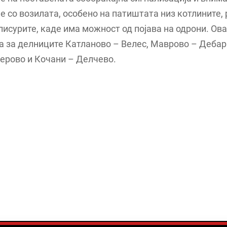
 со возилата, особено на патиштата низ котлините,
лисурите, каде има можност од појава на одрони. Ов
а за делниците Катланово – Велес, Маврово – Дебар 
ерово и Кочани – Делчево.