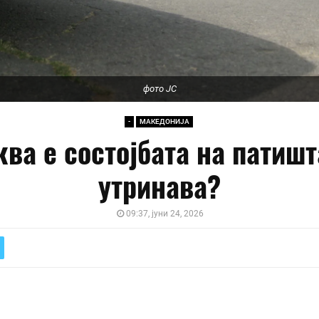
фото ЈС
-
МАКЕДОНИЈА
ква е состојбата на патишт
утринава?
09:37, јуни 24, 2026