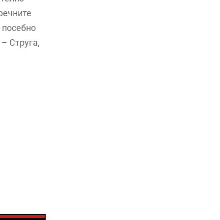
 речните
а посебно
– Струга,