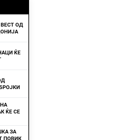
 ВЕСТ ОД
ДОНИЈА
НАЦИ ЌЕ
Т
ОД
 БРОЈКИ
ИНА
К ЌЕ СЕ
ШКА ЗА
Т ПОВИК