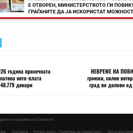
Е ОТВОРЕН, МИНИСТЕРСТВОТО ГИ ПОВИК
ГРАЃАНИТЕ ДА ЈА ИСКОРИСТАТ МОЖНОС
026 година просечната
НЕВРЕМЕ НА ПОВИ
латена нето-плата
грмежи, силен ветер
48.779 денари
град во делови од
ддржините објавени на Centar.mk.
тинг
Контакти
Privacy policy / Политика на приватност
Terms and cond