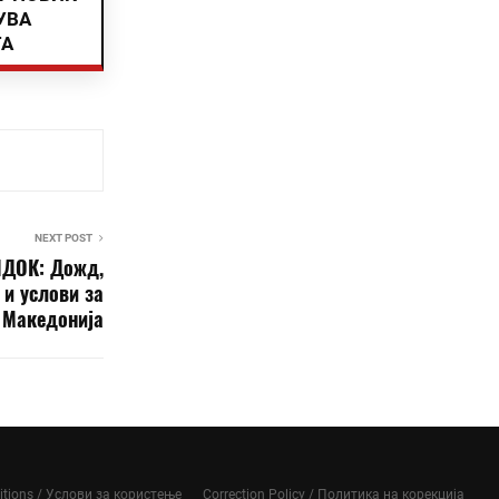
УВА
ТА
NEXT POST
ДОК: Дожд,
 и услови за
 Македонија
itions / Услови за користење
Correction Policy / Политика на корекција