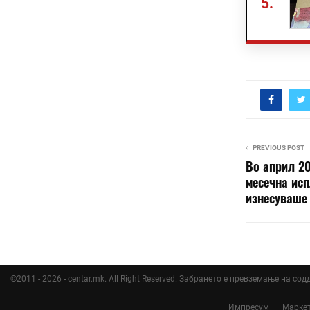
5.
PREVIOUS POST
Во април 2
месечна исп
изнесуваше 
©2011 - 2026 - centar.mk. All Right Reserved. Забрането е превземање на со
Импресум
Марке