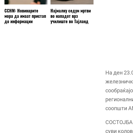
ССНМ: Новинарите
Најмалку седум мртви
мора да имаат пристап
во нападот врз
до информации
училиште во Тајланд
На ден 23.
железничка
сообраќајо
регионални
соопшти 
СОСТОЈБА: 
суви колов