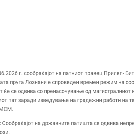
06.2026 г. сообраќајот на патниот правец Прилеп- Би
та пруга Лознани е спроведен времен режим на соо
т ќе се одвива со пренасочување од магистралниот 
от пат заради изведување на градежни работи на те
АМСМ.
Сообраќајот на државните патишта се одвива непре
ози.