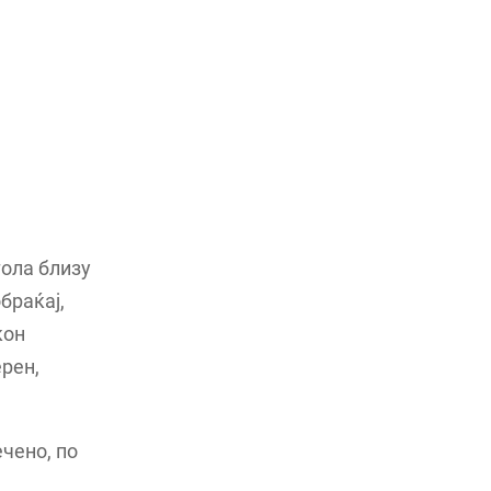
тола близу
браќај,
кон
рен,
чено, по