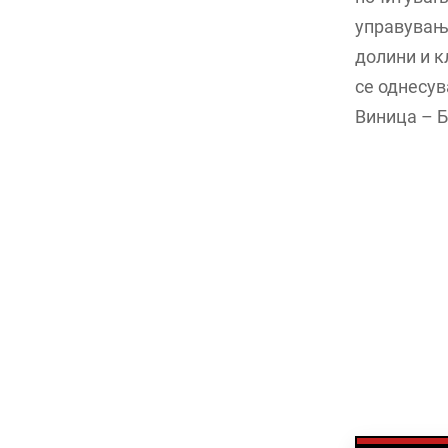
управување
долини и к
се однесув
Виница – Б