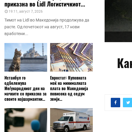
приказна во Lidl Логистичкиот...
19:11, август 7, 2026
Тимот на Lidl во Македонија продолжува да
расте. Од почетокот на август, 17 нови
вработени...
Ка
Истанбул го
Евростат: Куповната
одбележува
моќ на минималната
Меѓународниот ден на
плата во Македонија
мачките со приказна за
повисока од седум
своите најшармантни...
земји...