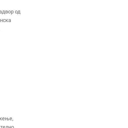
адвор од
онска
.
жење,
ателно