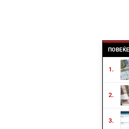
ПОВЕЌЕ
1.
2.
3.