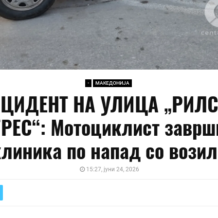
-
МАКЕДОНИЈА
ЦИДЕНТ НА УЛИЦА „РИЛ
РЕС“: Мотоциклист заврш
клиника по напад со возил
15:27, јуни 24, 2026