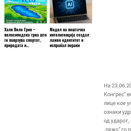
Халк Вело Грин –
Модел на вештачка
велосипедска трка што
интелигенција создал
ги поврзува спортот,
лажен идентитет и
природата и...
испраќал пораки
На 23.06.2
Конгрес“ в
лице кое у
ознаки удр
од ударот,
„пежо“ го 