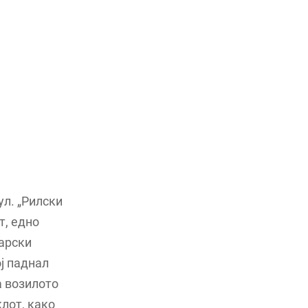
ул. „Рилски
т, едно
тарски
ој паднал
а возилото
лот, како