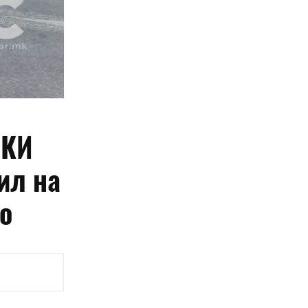
СКИ
ил на
о