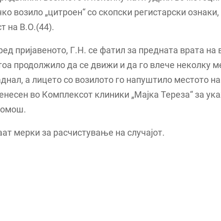
чко возило „цитроен“ со скопски регистарски ознаки,
т на В.О.(44).
ред пријавеното, Г.Н. се фатил за предната врата на
 тоа продолжило да се движи и да го влече неколку м
аднал, а лицето со возилото го напуштило местото на
ренесен во Комплексот клиники „Мајка Тереза“ за у
помош.
ат мерки за расчистување на случајот.