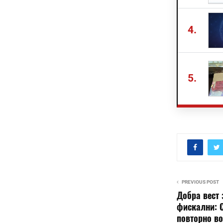
4.
5.
PREVIOUS POST
Добра вест 
фискални: 
повторно в