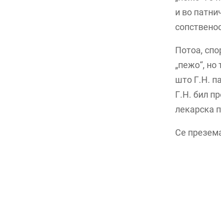
и во патни
сопственос
Потоа, спо
„пежо“, но
што Г.Н. п
Г.Н. бил п
лекарска 
Се презема