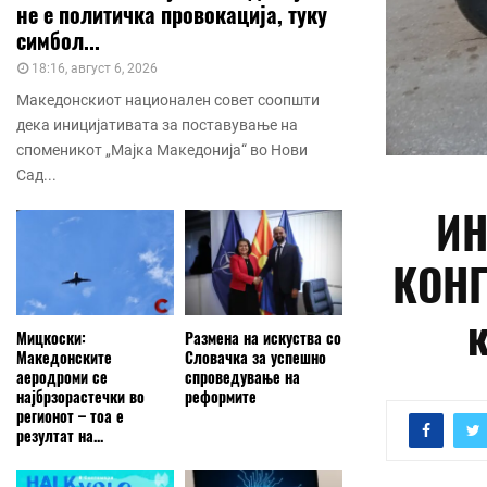
не е политичка провокација, туку
симбол...
18:16, август 6, 2026
Македонскиот национален совет соопшти
дека иницијативата за поставување на
споменикот „Мајка Македонија“ во Нови
Сад...
ИН
КОНГ
Мицкоски:
Размена на искуства со
Македонските
Словачка за успешно
аеродроми се
спроведување на
најбрзорастечки во
реформите
регионот – тоа е
резултат на...