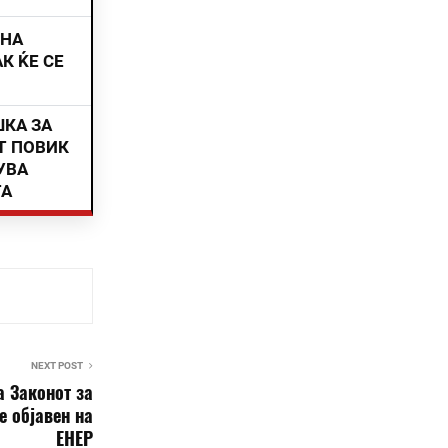
ИНА
К ЌЕ СЕ
ШКА ЗА
Т ПОВИК
УВА
ТА
NEXT POST
а Законот за
е објавен на
ЕНЕР