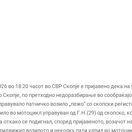
026 во 18:20 часот во СВР Скопје е пријавено дека на 
о Скопје, по претходно недоразбирање во сообраќајо
правувало патничко возило „пежо“ со скопски регис
ило во мотоцикл управуван од Г.Н.(29) од скопско, к
 а откако се подигнал, според пријавеното, возачот н
придвижил возилото и неколку пати удрил во мотоцик