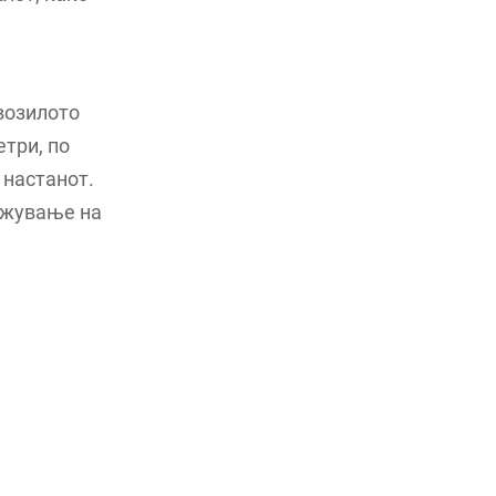
 возилото
етри, по
 настанот.
кажување на