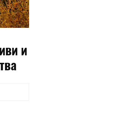
иви и
тва