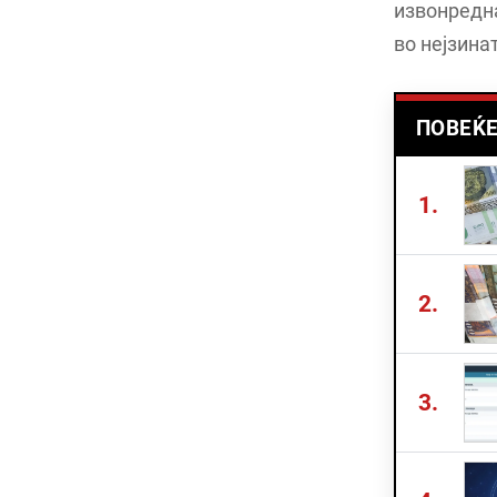
извонредна
во нејзинат
ПОВЕЌЕ
1.
2.
3.