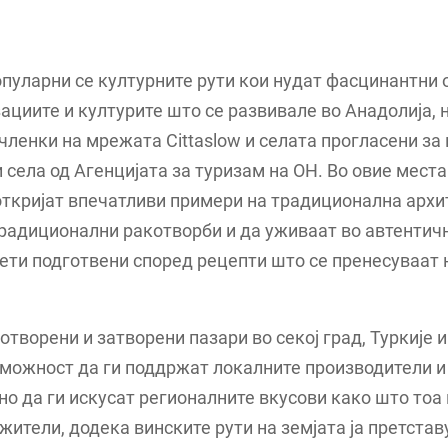
пуларни се културните рути кои нудат фасцинантни 
ациите и културите што се развивале во Анадолија, н
членки на мрежата Cittaslow и селата прогласени за
 села од Агенцијата за туризам на ОН. Во овие мест
ткријат впечатливи примери на традиционална архи
радиционални ракотворби и да уживаат во автентич
ети подготвени според рецепти што се пренесуваат 
.
 отворени и затворени пазари во секој град, Туркије 
можност да ги поддржат локалните производители и
о да ги искусат регионалните вкусови како што тоа 
жители, додека винските рути на земјата ја претстав