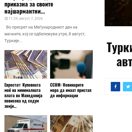
приказна за своите
најшармантни...
11:29, август 7, 2026
Во пресрет на Меѓународниот ден на
мачките, кој се одбележува утре, 8 август,
Турк
Туркије...
ав
Евростат: Куповната
ССНМ: Новинарите
моќ на минималната
мора да имаат пристап
плата во Македонија
до информации
повисока од седум
земји...