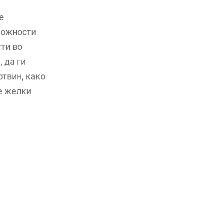
е
можности
ти во
 да ги
ртвин, како
е желки