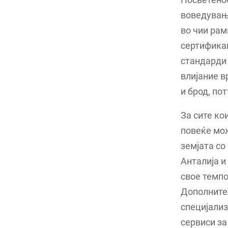
воведување
во чии рам
сертификац
стандарди 
влијание в
и брод, по
За сите ко
повеќе мож
земјата со
Анталија и
свое темпо
Дополните
специјализ
сервиси за