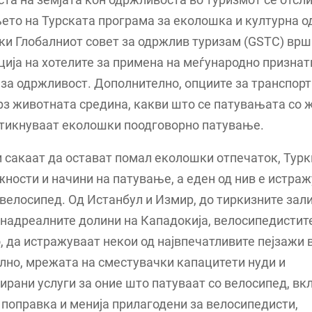
то на Турската програма за еколошка и културна о
ки Глобалниот совет за одржлив туризам (GSTC) врш
ија на хотелите за примена на меѓународно признат
за одржливост. Дополнително, опциите за транспорт
рз животната средина, какви што се патувањата со
ттикнуваат еколошки поодговорно патување.
и сакаат да остават помал еколошки отпечаток, Турк
ности и начини на патување, a eден од нив е истра
 велосипед. Од Истанбул и Измир, до тиркизните зал
 надреалните долини на Кападокија, велосипедистит
, да истражуваат некои од највпечатливите пејзажи в
лно, мрежата на сместувачки капацитети нуди и
ирани услуги за оние што патуваат со велосипед, вк
 поправка и менија прилагодени за велосипедисти,