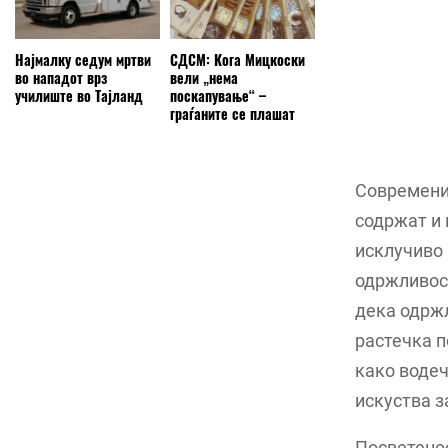
Најмалку седум мртви
СДСМ: Кога Мицкоски
во нападот врз
вели „нема
училиште во Тајланд
поскапување“ –
граѓаните се плашат
Современит
содржат и 
исклучиво 
одржливост
дека одржл
растечка п
како водеч
искуства з
Посветенос