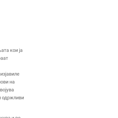
ата кои ја
раат
 изјавиле
лови на
војува
и одржливи
кува и во