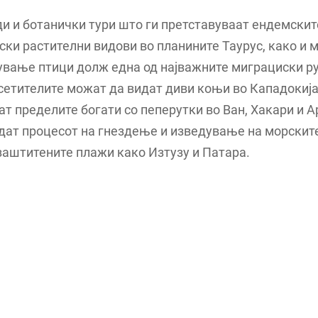
ди и ботанички тури што ги претставуваат ендемскит
ки растителни видови во планините Таурус, како и 
ување птици долж една од најважните миграциски ру
сетителите можат да видат диви коњи во Кападокија,
т пределите богати со пеперутки во Ван, Хакари и А
едат процесот на гнездење и изведување на морскит
заштитените плажи како Изтузу и Патара.