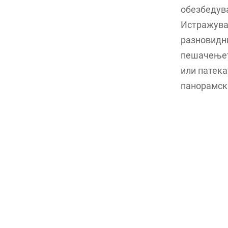
обезбедува
Истражува
разновидни
пешачењето
или патека
панорамски