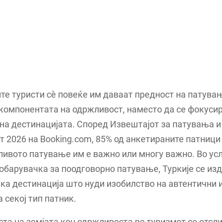
е туристи сѐ повеќе им даваат предност на патувањ
компонентата на одржливост, наместо да се фокуси
на дестинацијата. Според Извештајот за патувања и
 2026 на Booking.com, 85% од анкетираните патници
ивото патување им е важно или многу важно. Во ус
обарувачка за поодговорно патување, Туркије се изд
ка дестинација што нуди изобилство на автентични 
а секој тип патник.
та на земјата кон одржливоста во туризмот се отсли