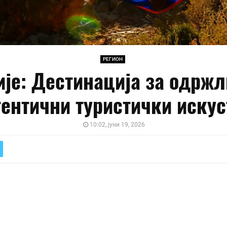
РЕГИОН
ије: Дестинација за одржл
тентични туристички искус
10:02, јуни 19, 2026