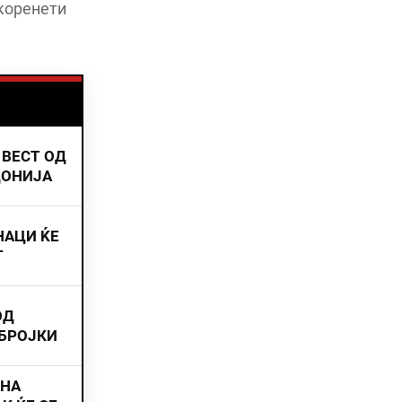
вкоренети
 ВЕСТ ОД
ДОНИЈА
НАЦИ ЌЕ
Т
ОД
 БРОЈКИ
ИНА