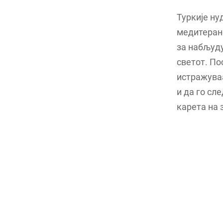
Туркије ну
медитеранс
за набљуд
светот. По
истражуваа
и да го сл
карета на 