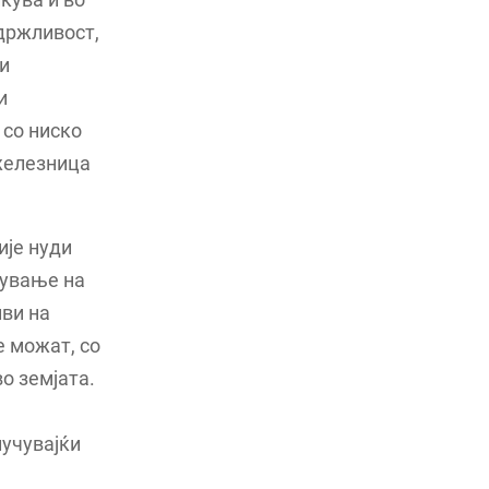
држливост,
и
и
 со ниско
 железница
ије нуди
жување на
иви на
е можат, со
о земјата.
лучувајќи