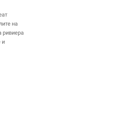
еат
лите на
а ривиера
 и