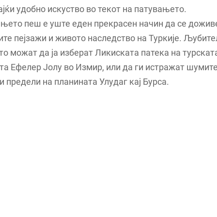
јќи удобно искуство во текот на патувањето.
њето пеш е уште еден прекрасен начин да се дожив
те пејзажи и живото наследство на Туркије. Љубите
 можат да ја изберат Ликиската патека на турскат
та Ефелер Јолу во Измир, или да ги истражат шумите
 предели на планината Улудаг кај Бурса.