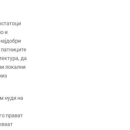
остатоци
о и
 најдобри
а патниците
тектура, да
ни локални
низ
им нуди на
го прават
уваат