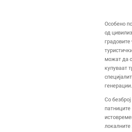
Особено по
од цивилиз
градовите 
туристички
можат да о
купуваат т
специјалит
генерации
Со безброј
патниците 
истовремен
локалните 