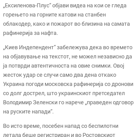
„Ексиленова-Плус“ објави видеа на кои се гледа
горењето на горните катови на станбен
облакодер, како и пожарот во близина на самата
рафинерија за нафта.
„Киев Индепендент“ забележува дека во времето
на објавување на текстот, не можел независно да
ја потврди автентичноста на овие снимки. Овој
жесток удар се случи само два дена откако
Украина погоди московска рафинерија со дронови
со долг дострел, што украинскиот претседател
Володимир Зеленски го нарече „праведен одговор
на руските напади“.
Во исто време, посебен напад со беспилотни
летала беше регистриран и во Ростовскиот