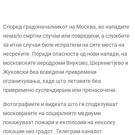
Според градоначалникот на Москва, во нападите
немало смртни случаи или повредени, а службите
за итни случаи биле испратени на сите места на
несреќите. Поради опасноста од нови напади, на
московските аеродроми Внуково, Шереметјево и
Жуковски беа воведени привремени
ограничувања, каде што летовите беа
привремено суспендирани или пренасочени.
Фотографиите и видеата што ги споделуваат
московјаните на социјалните медиуми
покажуваат пожари и експлозии на неколку
локации низ градот. Телеграм каналот