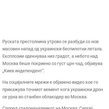
Руската престолнина утрово се разбуди со нов
масовен напад од украински беспилотни летала.
Експлозии одекнуваа низ градот, а небото над
Москва беше покриено со густ црн чад, објавува
„Киев индепендент“.
На социјалните мрежи е објавено видео кое го
прикажува точниот момент кога украински дрон
се урна во станбен облакодер во Москва.
Според градоначалникот на Москва, Сергеј