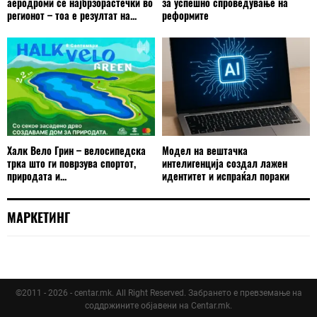
аеродроми се најбрзорастечки во
за успешно спроведување на
регионот – тоа е резултат на...
реформите
Халк Вело Грин – велосипедска
Модел на вештачка
трка што ги поврзува спортот,
интелигенција создал лажен
природата и...
идентитет и испраќал пораки
МАРКЕТИНГ
©2011 - 2026 - centar.mk. All Right Reserved. Забрането е превземање на
соддржините објавени на Centar.mk.