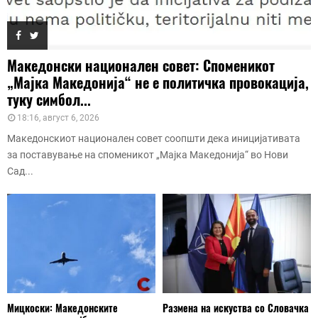
Македонски национален совет: Споменикот
„Мајка Македонија“ не е политичка провокација,
туку симбол...
18:16, август 6, 2026
Македонскиот национален совет соопшти дека иницијативата
за поставување на споменикот „Мајка Македонија“ во Нови
Сад...
Мицкоски: Македонските
Размена на искуства со Словачка