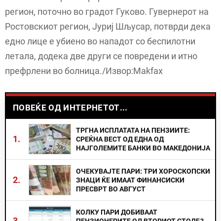
регион, поточно во градот Гуково. Гувернерот на
Ростовскиот регион, Јуриј Шљусар, потврди дека
едно лице е убиено во нападот со беспилотни
летала, додека две други се повредени и итно
префрлени во болница./Извор:Makfax
ПОВЕЌЕ ОД ИНТЕРНЕТОТ...
ТРГНА ИСПЛАТАТА НА ПЕНЗИИТЕ:
1.
СРЕЌНА ВЕСТ ОД ЕДНА ОД
НАЈГОЛЕМИТЕ БАНКИ ВО МАКЕДОНИЈА
ОЧЕКУВАЈТЕ ПАРИ: ТРИ ХОРОСКОПСКИ
2.
ЗНАЦИ ЌЕ ИМААТ ФИНАНСИСКИ
ПРЕСВРТ ВО АВГУСТ
КОЛКУ ПАРИ ДОБИВААТ
3.