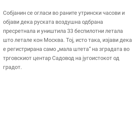
Собјанин се огласи во раните утрински часови и
објави дека руската воздушна одбрана
пресретнала и уништила 33 беспилотни летала
што летале кон Москва. Тој, исто така, изјави дека
е регистрирана само „мала штета“ на зградата во
трговскиот центар Садовод на југоистокот од
градот.