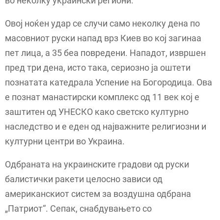
во неколку украински региони.
Овој ноќен удар се случи само неколку дена по
масовниот руски напад врз Киев во кој загинаа
пет лица, а 35 беа повредени. Нападот, извршен
пред три дена, исто така, сериозно ја оштети
познатата катедрала Успение на Богородица. Ова
е познат манастирски комплекс од 11 век кој е
заштитен од УНЕСКО како светско културно
наследство и е еден од најважните религиозни и
културни центри во Украина.
Одбраната на украинските градови од руски
балистички ракети целосно зависи од
американскиот систем за воздушна одбрана
„Патриот“. Сепак, снабдувањето со