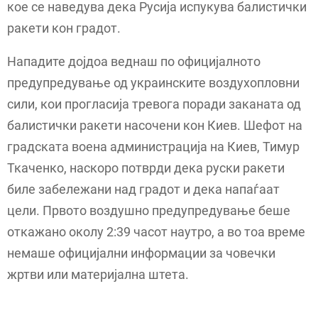
кое се наведува дека Русија испукува балистички
ракети кон градот.
Нападите дојдоа веднаш по официјалното
предупредување од украинските воздухопловни
сили, кои прогласија тревога поради заканата од
балистички ракети насочени кон Киев. Шефот на
градската воена администрација на Киев, Тимур
Ткаченко, наскоро потврди дека руски ракети
биле забележани над градот и дека напаѓаат
цели. Првото воздушно предупредување беше
откажано околу 2:39 часот наутро, а во тоа време
немаше официјални информации за човечки
жртви или материјална штета.