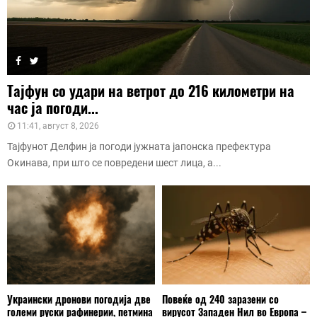
Тајфун со удари на ветрот до 216 километри на
час ја погоди...
11:41, август 8, 2026
Тајфунот Делфин ја погоди јужната јапонска префектура
Окинава, при што се повредени шест лица, а...
Украински дронови погодија две
Повеќе од 240 заразени со
големи руски рафинерии, петмина
вирусот Западен Нил во Европа –