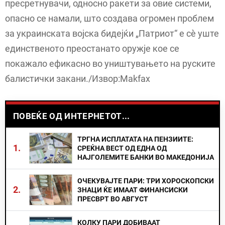
пресретнувачи, односно ракети за овие системи,
опасно се намали, што создава огромен проблем
за украинската војска бидејќи „Патриот“ е сè уште
единственото преостанато оружје кое се
покажало ефикасно во уништувањето на руските
балистички закани./Извор:Makfax
ПОВЕЌЕ ОД ИНТЕРНЕТОТ...
ТРГНА ИСПЛАТАТА НА ПЕНЗИИТЕ:
1.
СРЕЌНА ВЕСТ ОД ЕДНА ОД
НАЈГОЛЕМИТЕ БАНКИ ВО МАКЕДОНИЈА
ОЧЕКУВАЈТЕ ПАРИ: ТРИ ХОРОСКОПСКИ
2.
ЗНАЦИ ЌЕ ИМААТ ФИНАНСИСКИ
ПРЕСВРТ ВО АВГУСТ
КОЛКУ ПАРИ ДОБИВААТ