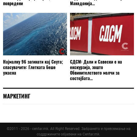
повредени
Македонија...
Најмалку 96 загинати кај Сеута;
СДСМ: Дали и Савески е на
спасувачите: Глетката беше
екскурзија, зошто
ужасна
Обвинителството молчи за
состојбата...
МАРКЕТИНГ
©2011 - 2026 - centar.mk. All Right Reserved. Забрането е превземање на
соддржините објавени на Centar.mk.