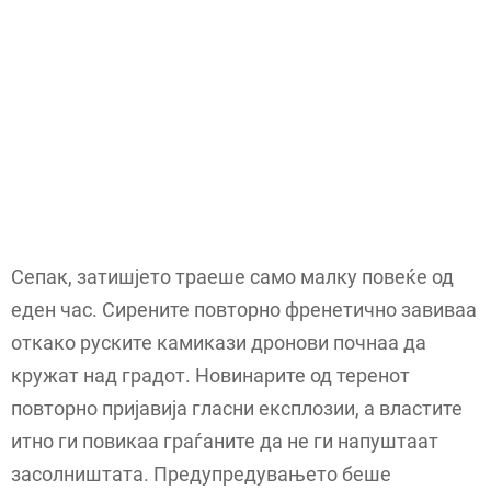
Сепак, затишјето траеше само малку повеќе од
еден час. Сирените повторно френетично завиваа
откако руските камикази дронови почнаа да
кружат над градот. Новинарите од теренот
повторно пријавија гласни експлозии, а властите
итно ги повикаа граѓаните да не ги напуштаат
засолништата. Предупредувањето беше