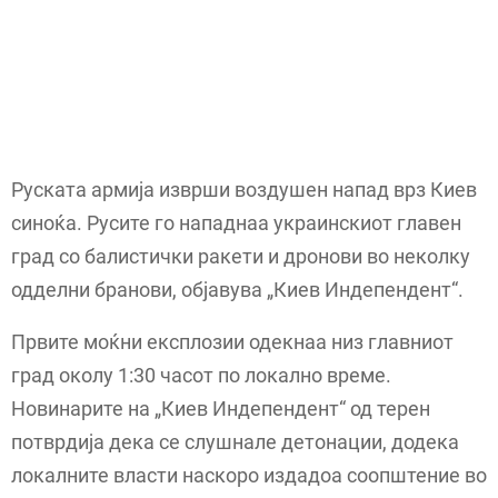
Руската армија изврши воздушен напад врз Киев
синоќа. Русите го нападнаа украинскиот главен
град со балистички ракети и дронови во неколку
одделни бранови, објавува „Киев Индепендент“.
Првите моќни експлозии одекнаа низ главниот
град околу 1:30 часот по локално време.
Новинарите на „Киев Индепендент“ од терен
потврдија дека се слушнале детонации, додека
локалните власти наскоро издадоа соопштение во