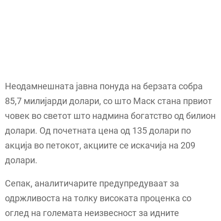
Неодамнешната јавна понуда на берзата собра
85,7 милијарди долари, со што Маск стана првиот
човек во светот што надмина богатство од билион
долари. Од почетната цена од 135 долари по
акција во петокот, акциите се искачија на 209
долари.
Сепак, аналитичарите предупредуваат за
одржливоста на толку високата проценка со
оглед на големата неизвесност за идните