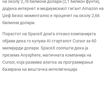
на околу 2,78 билиони долари (2,1 билион фунти),
додека интернет и медиумскиот гигант Amazon на
Џеф Безос моментално е проценет на околу 2,66
билиони долари.
Порастот на SpaceX доаѓа откако компанијата
објави дека го купува AI стартапот Cursor за 60
милијарди долари. SpaceX соопшти дека ја
презема Anysphere, матичната компанија на
Cursor, која развива алатка за програмирање
базирана на вештачка интелигенција.