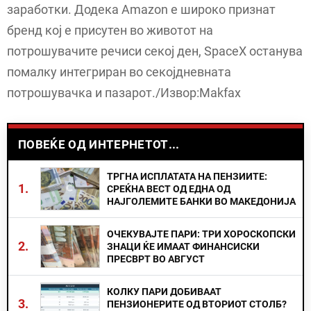
заработки. Додека Amazon е широко признат
бренд кој е присутен во животот на
потрошувачите речиси секој ден, SpaceX останува
помалку интегриран во секојдневната
потрошувачка и пазарот./Извор:Makfax
ПОВЕЌЕ ОД ИНТЕРНЕТОТ...
ТРГНА ИСПЛАТАТА НА ПЕНЗИИТЕ:
1.
СРЕЌНА ВЕСТ ОД ЕДНА ОД
НАЈГОЛЕМИТЕ БАНКИ ВО МАКЕДОНИЈА
ОЧЕКУВАЈТЕ ПАРИ: ТРИ ХОРОСКОПСКИ
2.
ЗНАЦИ ЌЕ ИМААТ ФИНАНСИСКИ
ПРЕСВРТ ВО АВГУСТ
КОЛКУ ПАРИ ДОБИВААТ
3.
ПЕНЗИОНЕРИТЕ ОД ВТОРИОТ СТОЛБ?