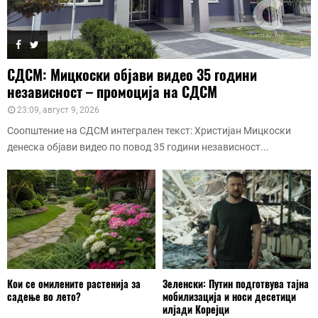
СДСМ: Мицкоски објави видео 35 години
независност – промоција на СДСМ
23:09, август 9, 2026
Соопштение на СДСМ интегрален текст: Христијан Мицкоски
денеска објави видео по повод 35 години независност...
Кои се омилените растенија за
Зеленски: Путин подготвува тајна
садење во лето?
мобилизација и носи десетици
илјади Корејци