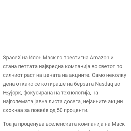
SpaceX на Илон Маск го престигна Amazon и
стана петтата највредна компанија во светот по
силниот раст на цената на акциите. Само неколку
дена откако се котираше на берзата Nasdaq во
Њујорк, фокусирана на технологија, на
најголемата јавна листа досега, нејзините акции
скокнаа за повеќе од 50 проценти.
Тоа ја проценува вселенската компанија на Маск