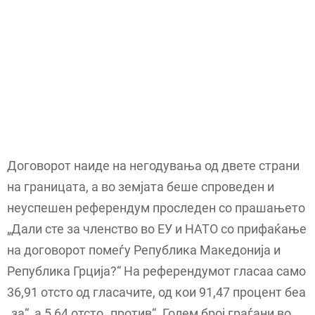
Договорот наиде на негодувања од двете страни
на границата, а во земјата беше спроведен и
неуспешен референдум проследен со прашањето
„Дали сте за членство во ЕУ и НАТО со прифаќање
на договорот помеѓу Република Македонија и
Република Грција?“ На референдумот гласаа само
36,91 отсто од гласачите, од кои 91,47 процент беа
„за“, а 5,64 отсто „против“. Голем број граѓани во