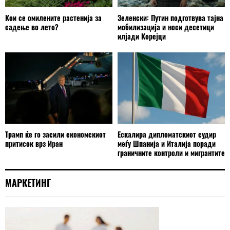
Кои се омилените растенија за
Зеленски: Путин подготвува тајна
садење во лето?
мобилизација и носи десетици
илјади Корејци
Трамп ќе го засили економскиот
Ескалира дипломатскиот судир
притисок врз Иран
меѓу Шпанија и Италија поради
граничните контроли и мигрантите
МАРКЕТИНГ