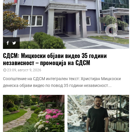
СДСМ: Мицкоски објави видео 35 години
независност – промоција на СДСМ
23:09, август 9, 2026
Соопштение на СДСМ интегрален текст: Христијан Мицкоски
денеска објави видео по повод 35 години независност...