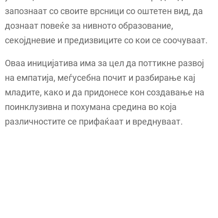
запознаат со своите врсници со оштетен вид, да
дознаат повеќе за нивното образование,
секојдневие и предизвиците со кои се соочуваат.
Оваа иницијатива има за цел да поттикне развој
на емпатија, меѓусебна почит и разбирање кај
младите, како и да придонесе кон создавање на
поинклузивна и похумана средина во која
различностите се прифаќаат и вреднуваат.