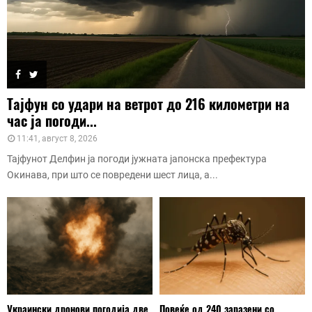
Тајфун со удари на ветрот до 216 километри на
час ја погоди...
11:41, август 8, 2026
Тајфунот Делфин ја погоди јужната јапонска префектура
Окинава, при што се повредени шест лица, а...
Украински дронови погодија две
Повеќе од 240 заразени со