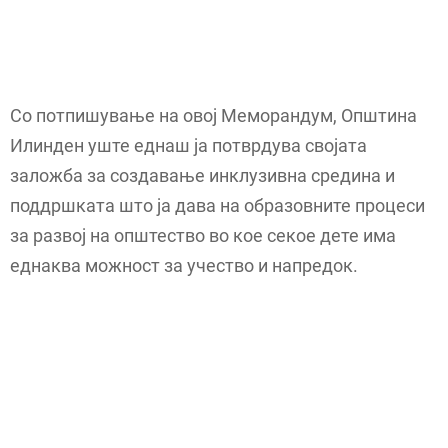
Со потпишување на овој Меморандум, Општина
Илинден уште еднаш ја потврдува својата
заложба за создавање инклузивна средина и
поддршката што ја дава на образовните процеси
за развој на општество во кое секое дете има
еднаква можност за учество и напредок.