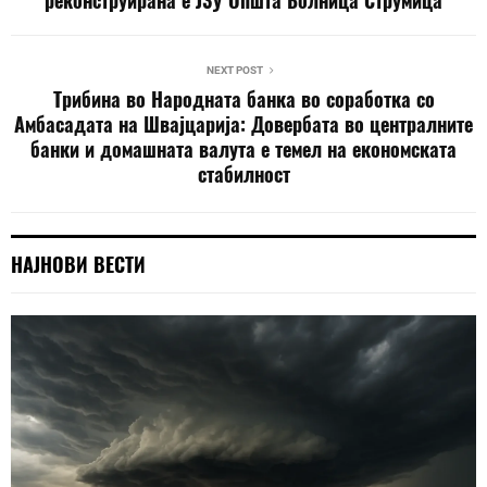
реконструирана е ЈЗУ Општа Болница Струмица
NEXT POST
Трибина во Народната банка во соработка со
Амбасадата на Швајцарија: Довербата во централните
банки и домашната валута е темел на економската
стабилност
НАЈНОВИ ВЕСТИ