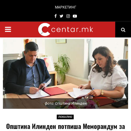
МАРКЕТИНГ
Facebook
Twitter
Instagram
Youtube
PRIMARY
MENU
фото: Општина Илинден
ЛОКАЛНО
Општина Илинден потпиша Меморандум за