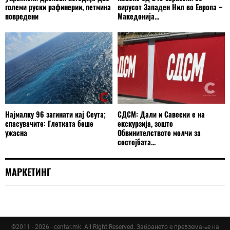
големи руски рафинерии, петмина
вирусот Западен Нил во Европа –
повредени
Македонија...
Најмалку 96 загинати кај Сеута;
СДСМ: Дали и Савески е на
спасувачите: Глетката беше
екскурзија, зошто
ужасна
Обвинителството молчи за
состојбата...
МАРКЕТИНГ
©2011 - 2026 - centar.mk. All Right Reserved. Забрането е превземање на