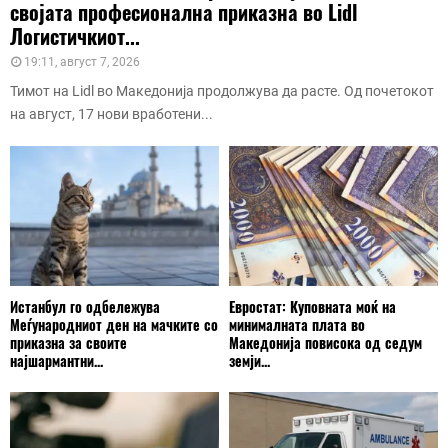
својата професионална приказна во Lidl
Логистичкиот...
19:11, август 7, 2026
Тимот на Lidl во Македонија продолжува да расте. Од почетокот
на август, 17 нови вработени...
Истанбул го одбележува
Евростат: Куповната моќ на
Меѓународниот ден на мачките со
минималната плата во
приказна за своите
Македонија повисока од седум
најшармантни...
земји...