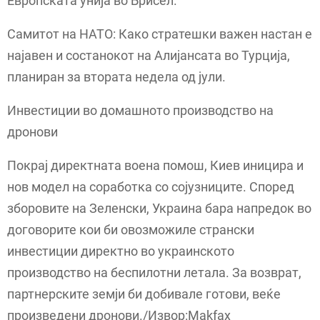
Европската унија во Брисел.
Самитот на НАТО: Како стратешки важен настан е
најавен и состанокот на Алијансата во Турција,
планиран за втората недела од јули.
Инвестиции во домашното производство на
дронови
Покрај директната воена помош, Киев иницира и
нов модел на соработка со сојузниците. Според
зборовите на Зеленски, Украина бара напредок во
договорите кои би овозможиле странски
инвестиции директно во украинското
производство на беспилотни летала. За возврат,
партнерските земји би добивале готови, веќе
произведени дронови./Извор:Makfax