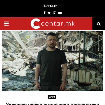
МАРКЕТИНГ
Facebook
Twitter
Instagram
Youtube
PRIMARY
MENU
СВЕТ
Зеленски најави интензивни дипломатски