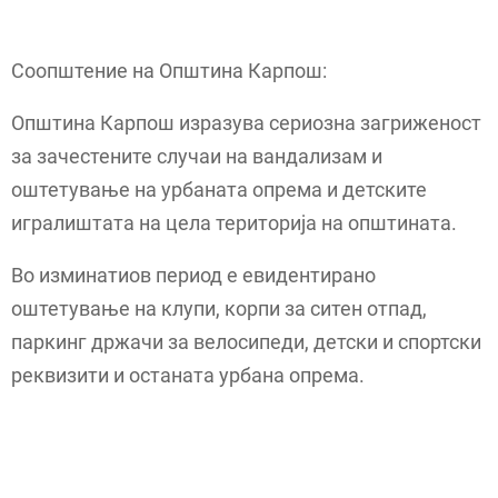
Соопштение на Општина Карпош:
Општина Карпош изразува сериозна загриженост
за зачестените случаи на вандализам и
оштетување на урбаната опрема и детските
игралиштата на цела територија на општината.
Во изминатиов период е евидентирано
оштетување на клупи, корпи за ситен отпад,
паркинг држачи за велосипеди, детски и спортски
реквизити и останата урбана опрема.