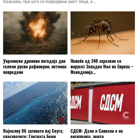
Окинава, при што се повредени шест лица, а...
Украински дронови погодија две
Повеќе од 240 заразени со
големи руски рафинерии, петмина
вирусот Западен Нил во Европа –
повредени
Македонија...
Најмалку 96 загинати кај Сеута;
СДСМ: Дали и Савески е на
спасувачите: Глетката беше
екскурзија, зошто