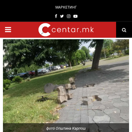
МАРКЕТИНГ
Facebook
Twitter
Instagram
Youtube
PRIMARY
MENU
фото Општина Карпош