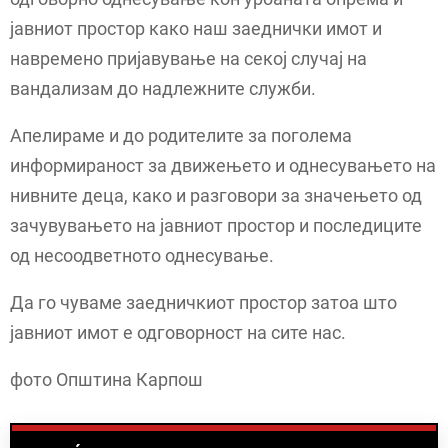
јавниот простор како наш заеднички имот и
навремено пријавување на секој случај на
вандализам до надлежните служби.
Апелираме и до родителите за поголема
информираност за движењето и однесувањето на
нивните деца, како и разговори за значењето од
зачувувањето на јавниот простор и последиците
од несоодветното однесување.
Да го чуваме заедничкиот простор затоа што
јавниот имот е одговорност на сите нас.
фото Општина Карпош