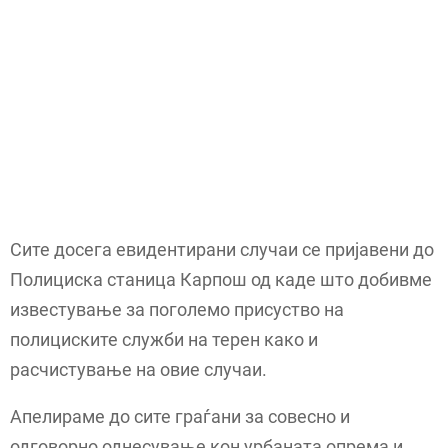
Сите досега евидентирани случаи се пријавени до
Полициска станица Карпош од каде што добивме
известување за поголемо присуство на
полициските служби на терен како и
расчистување на овие случаи.
Апелираме до сите граѓани за совесно и
одговорно однесување кон урбаната опрема и