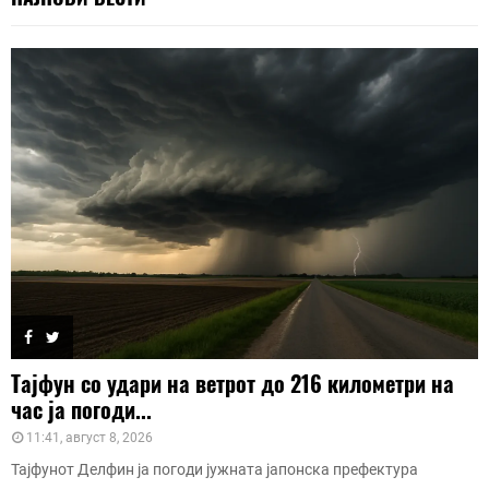
Тајфун со удари на ветрот до 216 километри на
час ја погоди...
11:41, август 8, 2026
Тајфунот Делфин ја погоди јужната јапонска префектура