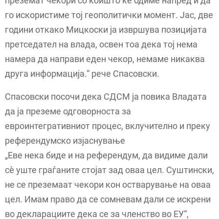
преземат чекори со коишто ќе одиме напред и да
го искористиме тој геополитички момент. Јас, две
години откако Мицкоски ја извршува позицијата
претседател на влада, освен тоа дека тој нема
намера да направи еден чекор, немаме никаква
друга информација.“ рече Спасовски.
Спасовски посочи дека СДСМ ја повика Владата
да ја преземе одговорноста за
евроинтегративниот процес, вклучително и преку
референдумско изјаснување
„Еве нека биде и на референдум, да видиме дали
сè уште граѓаните стојат зад оваа цел. Суштински,
не се преземаат чекори кон остварување на оваа
цел. Имам право да се сомневам дали се искрени
во декларациите дека се за членство во ЕУ“,