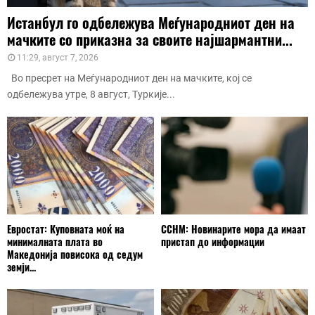
Истанбул го одбележува Меѓународниот ден на
мачките со приказна за своите најшармантни...
11:29, август 7, 2026
Во пресрет на Меѓународниот ден на мачките, кој се
одбележува утре, 8 август, Туркије...
Евростат: Куповната моќ на
ССНМ: Новинарите мора да имаат
минималната плата во
пристап до информации
Македонија повисока од седум
земји...