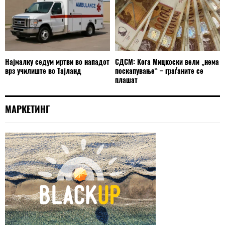
Најмалку седум мртви во нападот
СДСМ: Кога Мицкоски вели „нема
врз училиште во Тајланд
поскапување“ – граѓаните се
плашат
МАРКЕТИНГ