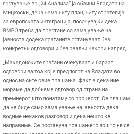
гостување во „24 Анализа“ ја обвини Владата на
Мицкоски, дека нема ниту план, ниту стратегија
за европската интеграција, посочувајќи дека
ВМРО треба да престане со замајување на
јавноста додека граѓаните остануваат без
конкретни одговори и без реални чекори напред.
„Македонските граѓани очекуваат и бараат
одговори за тоа кој е предлогот на Владата во
однос на сите овие прашања. Факт е дека ние
мораме да добиеме одговор од страна на
премиерот што понатаму со процесот. Се плашам
да не биде само замајување на јавноста дека
водиме некаков разговор и дека нешто ќе
направиме. Се поставува прашањето зошто не се