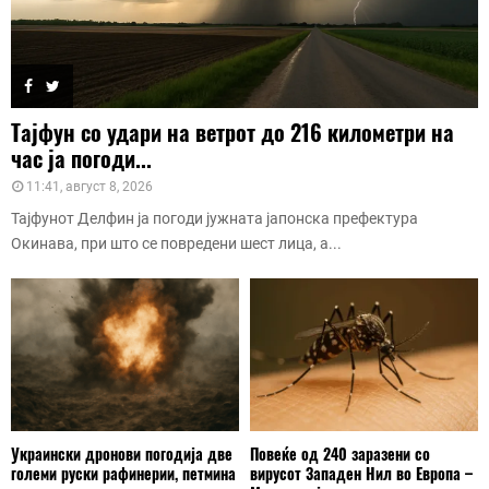
Тајфун со удари на ветрот до 216 километри на
час ја погоди...
11:41, август 8, 2026
Тајфунот Делфин ја погоди јужната јапонска префектура
Окинава, при што се повредени шест лица, а...
Украински дронови погодија две
Повеќе од 240 заразени со
големи руски рафинерии, петмина
вирусот Западен Нил во Европа –