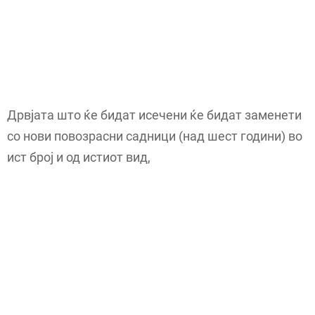
Дрвјата што ќе бидат исечени ќе бидат заменети
со нови повозрасни садници (над шест години) во
ист број и од истиот вид,