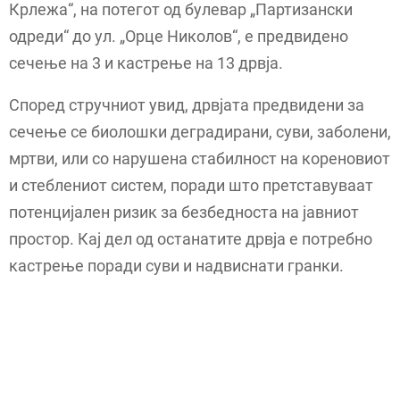
Крлежа“, на потегот од булевар „Партизански
одреди“ до ул. „Орце Николов“, е предвидено
сечење на 3 и кастрење на 13 дрвја.
Според стручниот увид, дрвјата предвидени за
сечење се биолошки деградирани, суви, заболени,
мртви, или со нарушена стабилност на кореновиот
и стеблениот систем, поради што претставуваат
потенцијален ризик за безбедноста на јавниот
простор. Кај дел од останатите дрвја е потребно
кастрење поради суви и надвиснати гранки.