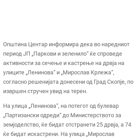
Општина Центар информира дека во наредниот
период ЈП „Паркови и зеленило“ ќе спроведе
активности за сечење и кастрење на дрвја на
улиците „Ленинова“ и „Мирослав Крлежа“,
согласно решенијата донесени од Град Скопје, по
извршен стручен увид на терен.
На улица „Ленинова“, на потегот од булевар
„Партизански одреди“ до Министерството за
земјоделство, ќе бидат отстранети 25 дрвја, а 74
ќе бидат искастрени. На улица „Мирослав