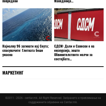
повредени
Македонија...
Најмалку 96 загинати кај Сеута;
СДСМ: Дали и Савески е на
спасувачите: Глетката беше
екскурзија, зошто
ужасна
Обвинителството молчи за
состојбата...
МАРКЕТИНГ
©2011 - 2026 - centar.mk. All Right Reserved. Забрането е превземање на
соддржините објавени на Centar.mk.