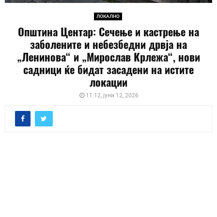
ЛОКАЛНО
Општина Центар: Сечење и кастрење на
заболените и небезбедни дрвја на
„Ленинова“ и „Мирослав Крлежа“, нови
садници ќе бидат засадени на истите
локации
11:12, јуни 12, 2026