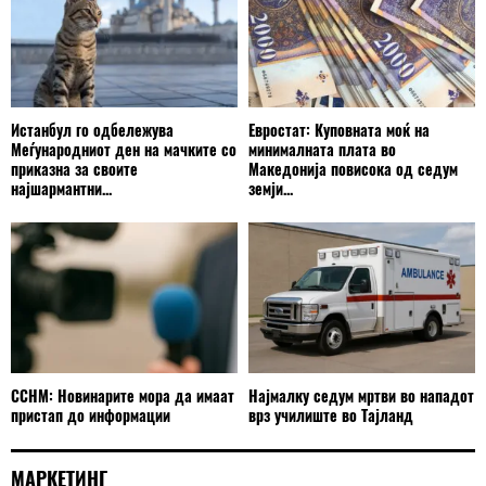
Истанбул го одбележува
Евростат: Куповната моќ на
Меѓународниот ден на мачките со
минималната плата во
приказна за своите
Македонија повисока од седум
најшармантни...
земји...
ССНМ: Новинарите мора да имаат
Најмалку седум мртви во нападот
пристап до информации
врз училиште во Тајланд
МАРКЕТИНГ