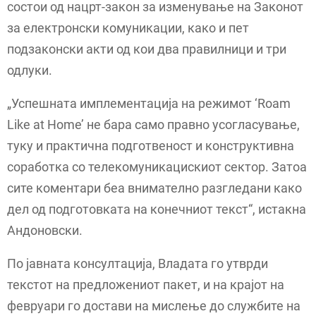
состои од нацрт-закон за изменување на Законот
за електронски комуникации, како и пет
подзаконски акти од кои два правилници и три
одлуки.
„Успешната имплементација на режимот ‘Roam
Like at Home’ не бара само правно усогласување,
туку и практична подготвеност и конструктивна
соработка со телекомуникацискиот сектор. Затоа
сите коментари беа внимателно разгледани како
дел од подготовката на конечниот текст“, истакна
Андоновски.
По јавната консултација, Владата го утврди
текстот на предложениот пакет, и на крајот на
февруари го достави на мислење до службите на