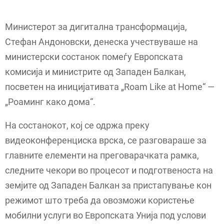
Министерот за дигитална трансформација,
Стефан Андоновски, денеска учествуваше на
министерски состанок помеѓу Европската
комисија и министрите од Западен Балкан,
посветен на иницијативата „Roam Like at Home“ —
„Роаминг како дома“.
На состанокот, кој се одржа преку
видеоконференциска врска, се разговараше за
главните елементи на преговарачката рамка,
следните чекори во процесот и подготвеноста на
земјите од Западен Балкан за пристапување кон
режимот што треба да овозможи користење
мобилни услуги во Европската Унија под услови