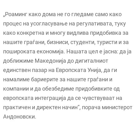
„Роаминг како дома не го гледаме само како
процес на усогласување на регулативата, туку
како конкретна и многу видлива придобивка за
нашите граѓани, бизниси, студенти, туристи и за
пошироката економија. Нашата цел е јасна: да ја
доближиме Македонија до дигиталниот
единствен пазар на Европската Унија, да ги
намалиме бариерите за нашите граѓани и
компании и да обезбедиме придобивките од
европската интеграција да се чувствуваат на
практичен и директен начин“, порача министерот
Андоновски.