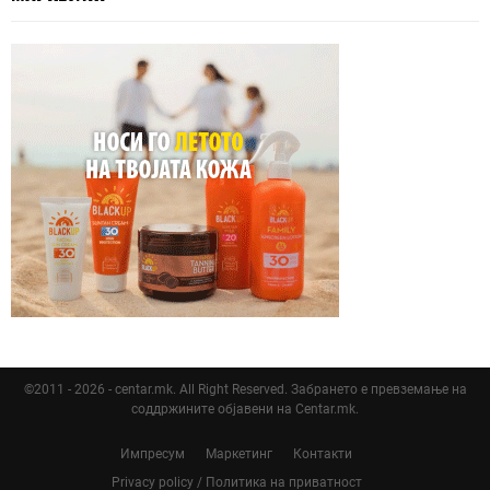
©2011 - 2026 - centar.mk. All Right Reserved. Забрането е превземање на
соддржините објавени на Centar.mk.
Импресум
Маркетинг
Контакти
Privacy policy / Политика на приватност