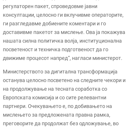
регулаторен пакет, спроведовме јавни
консултации, целосно ги вклучивме операторите,
ги разгледавме добиените коментари и го
доставивме пакетот за мислење. Ова ја покажува
нашата силна политичка волја, институционална
посветеност и техничка подготвеност да го
движиме процесот напред“, нагласи министерот.
Министерството за дигитална трансформација
останува целосно посветено на следните чекори и
на продолжување на тесната соработка со
Европската комисија и со сите релевантни
партнери. Очекувањето е, по добивањето на
мислењето за предложената правна рамка,
преговорите да продолжат без одложување, во