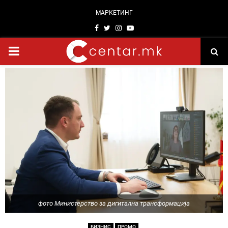
МАРКЕТИНГ
Facebook
Twitter
Instagram
Youtube
PRIMARY
MENU
фото Министерство за дигитална трансформација
БИЗНИС
ПРОМО