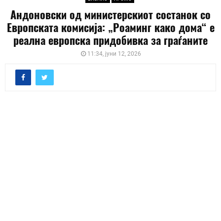
Андоновски од министерскиот состанок со
Европската комисија: „Роаминг како дома“ е
реална европска придобивка за граѓаните
11:34, јуни 12, 2026