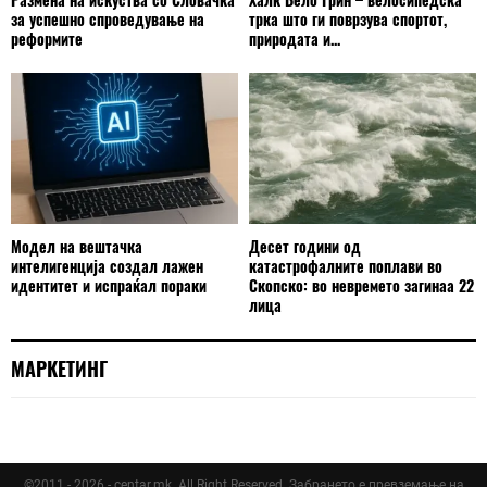
за успешно спроведување на
трка што ги поврзува спортот,
реформите
природата и...
Модел на вештачка
Десет години од
интелигенција создал лажен
катастрофалните поплави во
идентитет и испраќал пораки
Скопско: во невремето загинаа 22
лица
МАРКЕТИНГ
©2011 - 2026 - centar.mk. All Right Reserved. Забрането е превземање на