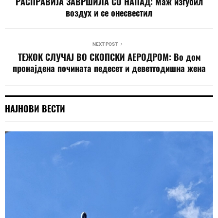
РАСПРАВИЈА ЗАВРШИЛА СО НАПАД: Маж изгубил
воздух и се онесвестил
NEXT POST
ТЕЖОК СЛУЧАЈ ВО СКОПСКИ АЕРОДРОМ: Во дом
пронајдена почината педесет и деветгодишна жена
НАЈНОВИ ВЕСТИ