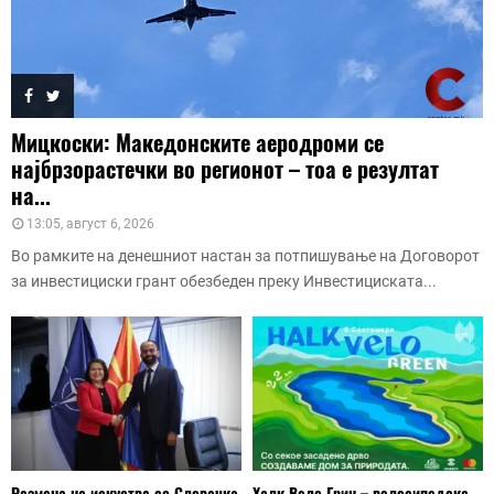
Мицкоски: Македонските аеродроми се
најбрзорастечки во регионот – тоа е резултат
на...
13:05, август 6, 2026
Во рамките на денешниот настан за потпишување на Договорот
за инвестициски грант обезбеден преку Инвестициската...
Размена на искуства со Словачка
Халк Вело Грин – велосипедска